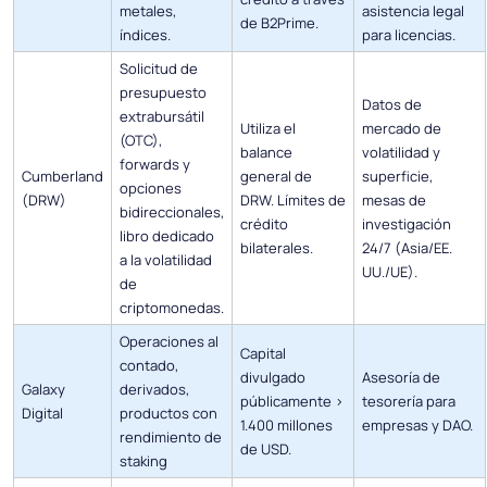
metales,
asistencia legal
de B2Prime.
índices.
para licencias.
Solicitud de
presupuesto
Datos de
extrabursátil
Utiliza el
mercado de
(OTC),
balance
volatilidad y
forwards y
Cumberland
general de
superficie,
opciones
(DRW)
DRW. Límites de
mesas de
bidireccionales,
crédito
investigación
libro dedicado
bilaterales.
24/7 (Asia/EE.
a la volatilidad
UU./UE).
de
criptomonedas.
Operaciones al
Capital
contado,
divulgado
Asesoría de
Galaxy
derivados,
públicamente >
tesorería para
Digital
productos con
1.400 millones
empresas y DAO.
rendimiento de
de USD.
staking