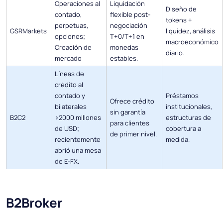
Operaciones al
Liquidación
Diseño de
contado,
flexible post-
tokens +
perpetuas,
negociación
GSRMarkets
liquidez, análisis
opciones;
T+0/T+1 en
macroeconómico
Creación de
monedas
diario.
mercado
estables.
Líneas de
crédito al
contado y
Préstamos
Ofrece crédito
bilaterales
institucionales,
sin garantía
B2C2
>2000 millones
estructuras de
para clientes
de USD;
cobertura a
de primer nivel.
recientemente
medida.
abrió una mesa
de E-FX.
B2Broker