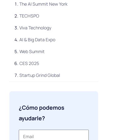
The AI ​​Summit New York
TECHSPO
Viva Technology
AI & Big Data Expo
Web Summit
CES 2025
Startup Grind Global
Valencia Digital Summit
SXSW
¿Cómo podemos
London Tech Week 2025
ayudarle?
Conferencia RSA 2025
KickStart Europe