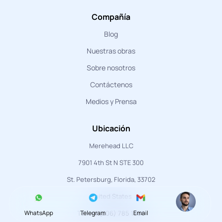
Compañía
Blog
Nuestras obras
Sobre nosotros
Contáctenos
Medios y Prensa
Ubicación
Merehead LLC
7901 4th St N STE 300
St. Petersburg, Florida, 33702
United States
Tel.: +1 (206) 785 1688
WhatsApp
Telegram
Email