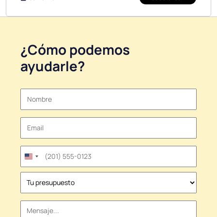
¿Cómo podemos
ayudarle?
United
States
+1