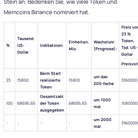
Stein an. Bedenken Sie, wie viele Token und
Memcoins Binance nominiert hat.
Preis vo
23 %
Tausend
Token,
Einheiten,
Wachstum
%
US-
Indikatoren
Tsd. US-
Mio.
(Prognose):
Dollar
Dollar
Preisvo
Beim Start
um das
23
15800
realisierte
15800
3160000
200-fache
Token
Gesamtzahl
um 1000
100
68695,65
der Token
68695,65
1580000
mal
ausgegeben
um 2000
-
-
-
-
3160000
mal