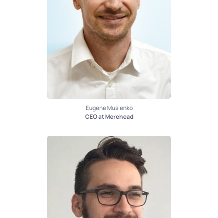
Eugene Musienko
CEO at Merehead