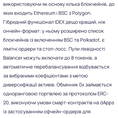
використовуючи як основу кілька блокчейнів, до
яких входить Ethereum і BSC з Polygon.
Гібридний функціонал IDEX дещо кращий, ніж
ончейн-формат: у ньому розширено список
блокчейнів із включенням BSC та Polkadot, є
лімітні ордери та стоп-лосс. Пули ліквідності
Balancer можуть включати до 8 токенів, а
автоматичне перебалансування відбувається
за вибраними коефіцієнтами з метою
диверсифікації активів. Обмінник 0x займається
одноранговою торгівлею за протоколом ERC-
20, виконуючи умови смарт-контрактів на dApps
із застосуванням офчейн-ордерів для