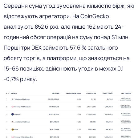
Середня сума угод зумовлена ​​кількістю бірж, які
відстежують агрегатори. На CoinGecko
аналізують 852 біржі, але лише 162 мають 24-
годинний обсяг операцій на суму понад $1 млн.
Перші три DEX займають 57,6 % загального
обсягу торгів, а платформи, що знаходяться на
15–66 позиціях, здійснюють угоди в межах 0,1
-0,7% ринку.