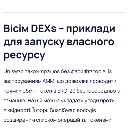
Вісім DEXs – приклади
для запуску власного
ресурсу
Uniswap також працює без фасилітаторів, із
застосуванням AMM, що дозволяє проводити
прямий обмін токенів ERC-20 безпосередньо з
гаманців. На ній можна укладати угоди проти
ліквідності. Її форк SushiSwap володіє
розширеним списком операцій та токенами