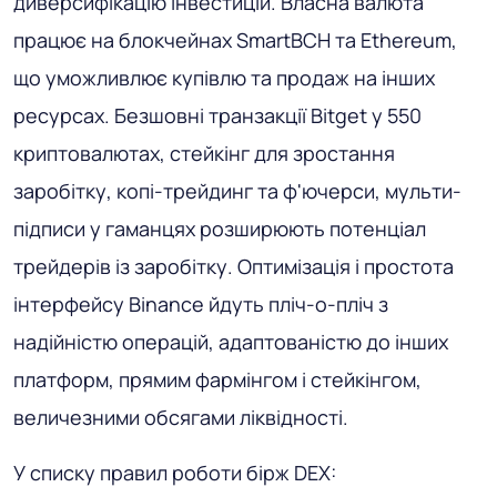
диверсифікацію інвестицій. Власна валюта
працює на блокчейнах SmartBCH та Ethereum,
що уможливлює купівлю та продаж на інших
ресурсах. Безшовні транзакції Bitget у 550
криптовалютах, стейкінг для зростання
заробітку, копі-трейдинг та ф'ючерси, мульти-
підписи у гаманцях розширюють потенціал
трейдерів із заробітку. Оптимізація і простота
інтерфейсу Binance йдуть пліч-о-пліч з
надійністю операцій, адаптованістю до інших
платформ, прямим фармінгом і стейкінгом,
величезними обсягами ліквідності.
У списку правил роботи бірж DEX: