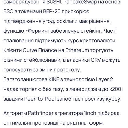
самоврядування SUSHI. PancakeSwap на основі
BSC з токенами BEP-20 прискорює
підтвердження угод, оскільки має рішення,
функцію «Ферми» і забезпечує стейкінг. Часті
спалювання підтримують курс криптовалюти.
Клієнти Curve Finance на Ethereum торгують
різними стейблкоінами, а власники CRV можуть
голосувати за зміни протоколу.
Багатоланцюгова KINE з технологією Layer 2
надає торгівлю без газу, з левериджем до х200 і
завдяки Peer-to-Pool запобігає прослизу курсу.
Алгоритм Pathfinder агрегатора 1inch підбирає
оптимальні пропозиції на ряді платформ,