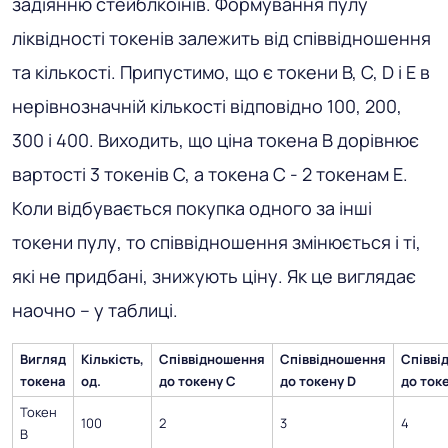
задіянню стейблкоїнів. Формування пулу
ліквідності токенів залежить від співвідношення
та кількості. Припустимо, що є токени B, C, D і E в
нерівнозначній кількості відповідно 100, 200,
300 і 400. Виходить, що ціна токена B дорівнює
вартості 3 токенів C, а токена C - 2 токенам E.
Коли відбувається покупка одного за інші
токени пулу, то співвідношення змінюється і ті,
які не придбані, знижують ціну. Як це виглядає
наочно – у таблиці.
Вигляд
Кількість,
Співвідношення
Співвідношення
Співві
токена
од.
до токену C
до токену D
до ток
Токен
100
2
3
4
B