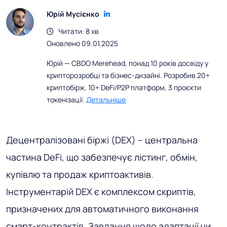
Юрій Мусієнко
Читати: 8 хв
Оновлено 09.01.2025
Юрій — CBDO Merehead, понад 10 років досвіду у
крипторозробці та бізнес-дизайні. Розробив 20+
криптобірж, 10+ DeFi/P2P платформ, 3 проєкти
токенізації.
Детальніше
Децентралізовані біржі (DEX) – центральна
частина DeFi, що забезпечує лістинг, обмін,
купівлю та продаж криптоактивів.
Інструментарій DEX є комплексом скриптів,
призначених для автоматичного виконання
смарт-контрактів. Завдання щодо адаптації чи