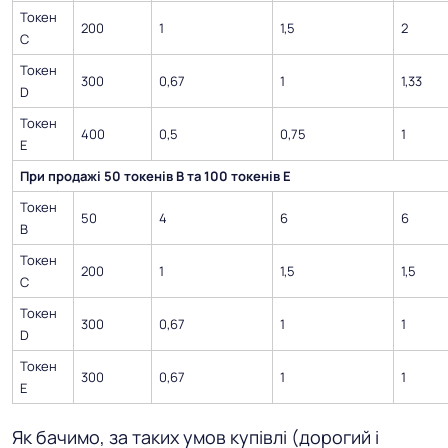
Токен
200
1
1,5
2
C
Токен
300
0,67
1
1,33
D
Токен
400
0,5
0,75
1
E
При продажі 50 токенів B та 100 токенів E
Токен
50
4
6
6
B
Токен
200
1
1,5
1,5
C
Токен
300
0,67
1
1
D
Токен
300
0,67
1
1
E
Як бачимо, за таких умов купівлі (дорогий і