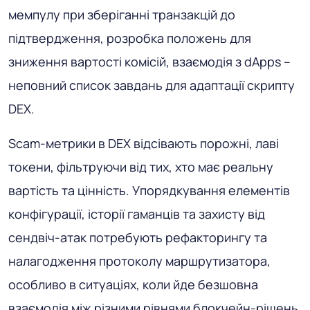
мемпулу при зберіганні транзакцій до
підтвердження, розробка положень для
зниження вартості комісій, взаємодія з dApps –
неповний список завдань для адаптації скрипту
DEX.
Scam-метрики в DEX відсівають порожні, лаві
токени, фільтруючи від тих, хто має реальну
вартість та цінність. Упорядкування елементів
конфігурації, історії гаманців та захисту від
сендвіч-атак потребують рефакторингу та
налагодження протоколу маршрутизатора,
особливо в ситуаціях, коли йде безшовна
взаємодія між різними рівнями блокчейн-рішень.