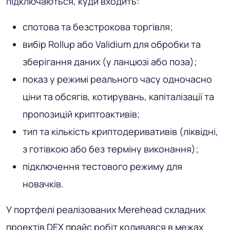
підключаються, куди входить:
спотова та безстрокова торгівля;
вибір Rollup або Validium для обробки та
зберігання даних (у ланцюзі або поза);
показ у режимі реального часу одночасно
ціни та обсягів, котирувань, капіталізації та
пропозицій криптоактивів;
тип та кількість криптодеривативів (ліквідні,
з готівкою або без терміну виконання);
підключення тестового режиму для
новачків.
У портфелі реалізованих Merehead складних
проектів DEX прайс робіт коливався в межах