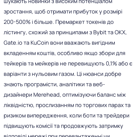
шукають новинки з високим потенціалом
зростання, щоб отримати прибуток у розмірі
200-500% і більше. Премаркет токенів до
лістингу, схожий за принципами з Bybit та OKX,
Gate.io та KuCoin вони вважають вигідним
вкладенням коштів, особливо якщо збори для
тейкерів та мейкерів не перевищують 0,1% або є
варіанти з нульовим газом. Ці нюанси добре
знають програмісти, аналітики та веб-
дизайнери Merehead, оптимізуючи баланс між
ліквідністю, прослизанням по торгових парах та
ризиком випередження, коли боти та трейдери
підвищують комісії та продовжують затримку
відповіді мережі при перевантаженні чи