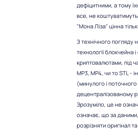
дефіцитними, а тому їхн
все, не коштуватимуть
"Мона Ліза" цінна тіль
З технічного погляду 
технології блокчейна і 
криптовалютами, під ча
MP3, MP4, чи то STL - 
(минулого і поточного
децентралізованому ре
Зрозуміло, це не означ
означає, що за даними
розрізняти оригінал та 