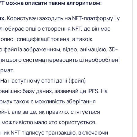
FT можна описати таким алгоритмом:
х.
Користувач заходить на NFT-платформу і у
лі обирає опцію створення NFT, де він має
опис і специфікації токена, а також
о файл із зображенням, відео, анімацією, 3D-
ля цього система переводить ці необроблені
ормат.
На наступному етапі дані (файл)
внішню базу даних, зазвичай це IPFS. На
рмах також є можливість зберігання
йні, але за це, як правило, стягується
ю можливістю мало хто користується.
ник NFT підписує транзакцію, включаючи