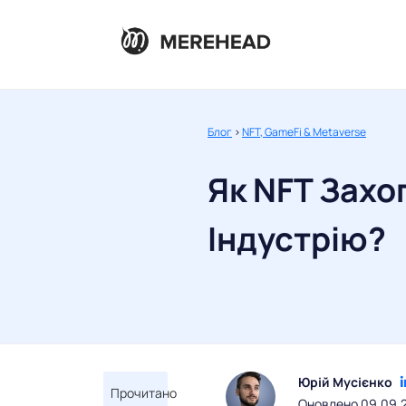
Блог
>
NFT, GameFi & Metaverse
Як NFT Зах
Індустрію?
Юрій Мусієнко
Прочитано
Оновлено 09.09.