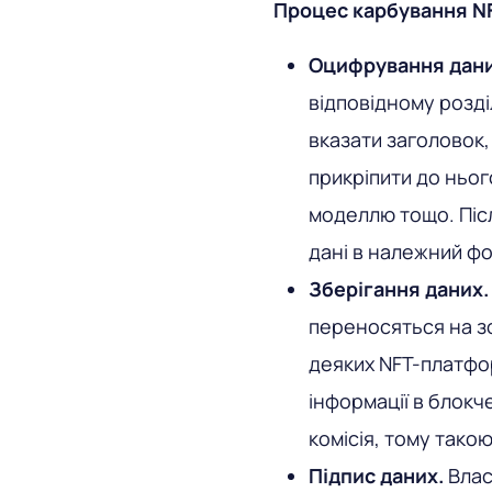
Процес карбування N
Оцифрування дани
відповідному розді
вказати заголовок, 
прикріпити до ньог
моделлю тощо. Піс
дані в належний ф
Зберігання даних.
переносяться на зо
деяких NFT-платфо
інформації в блокче
комісія, тому тако
Підпис даних.
Влас