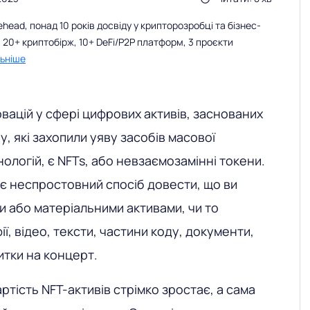
ead, понад 10 років досвіду у крипторозробці та бізнес-
 20+ криптобірж, 10+ DeFi/P2P платформ, 3 проєкти
ьніше
овацій у сфері цифрових активів, заснованих
у, які захопили уяву засобів масової
хнологій, є NFTs, або невзаємозамінні токени.
є неспростовний спосіб довести, що ви
и або матеріальними активами, чи то
, відео, тексти, частини коду, документи,
итки на концерт.
артість NFT-активів стрімко зростає, а сама