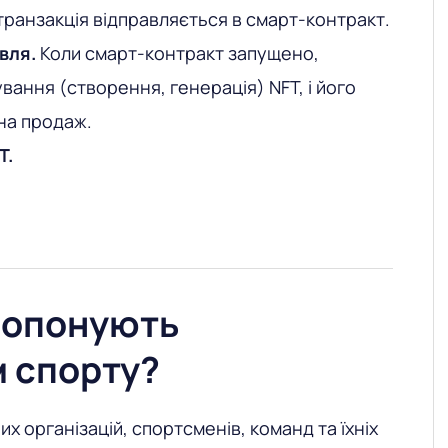
 транзакція відправляється в смарт-контракт.
вля.
Коли смарт-контракт запущено,
вання (створення, генерація) NFT, і його
на продаж.
T.
ропонують
 спорту?
х організацій, спортсменів, команд та їхніх