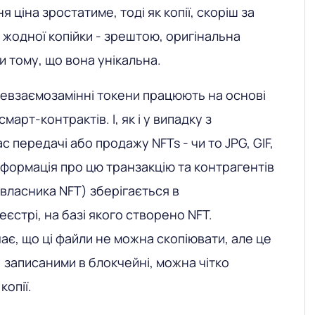
я ціна зростатиме, тоді як копії, скоріш за
 жодної копійки - зрештою, оригінальна
ки тому, що вона унікальна.
невзаємозамінні токени працюють на основі
смарт-контрактів. І, як і у випадку з
с передачі або продажу NFTs - чи то JPG, GIF,
інформація про цю транзакцію та контрагентів
 власника NFT) зберігається в
єстрі, на базі якого створено NFT.
ає, що ці файли не можна скопіювати, але це
, записаними в блокчейні, можна чітко
копії.