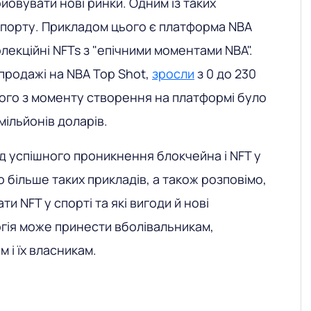
йовувати нові ринки. Одним із таких
 спорту. Прикладом цього є платформа NBA
лекційні NFTs з "епічними моментами NBA".
 продажі на NBA Top Shot,
зросли
з 0 до 230
ього з моменту створення на платформі було
мільйонів доларів.
ад успішного проникнення блокчейна і NFT у
 більше таких прикладів, а також розповімо,
и NFT у спорті та які вигоди й нові
гія може принести вболівальникам,
 і їх власникам.