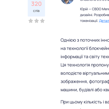
320
Юрій — CBDO Mereh
слів
дизайні. Розробив
токенізації.
Детал
Однією з поточних інн
на технології блокчейн
інформації та світу те
Ця технологія пропону
володієте віртуальним
зображення, фотографії
машини, будівлі або кв
При цьому кількість і в