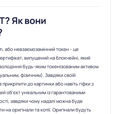
T? Як вони
?
en, або невзаємозамінний токен - це
ертифікат, випущений на блокчейні, який
володіння будь-яким токенізованим активом
уальним, фізичним). Завдяки своїй
 прикріпити до картинки або навіть гіфки з
цей об'єкт унікальним із гарантованими
сті, завдяки чому надалі можна буде
кти на оригінали та копії. Оригінали будуть