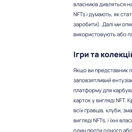
власників дивляться н
NFTs і думають, як ст
заробити). Далі ми опи
використовують або пл
Ігри та колекці
Якщо ви представник л
заповзятливий ентузіа
платформу для карбува
карток у вигляді NFT. 
всіх гравців, клуби, зм
вигляді NFTs, і їхні вл
один проти одного або