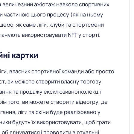
а величезний ажіотаж навколо спортивних
ати частиною цього процесу (як на ньому
шемо, як саме ліги, клуби та спортсмени
анують використовувати NFT у спорті.
йні картки
іги, власник спортивної команди або просто
ст, ви можете створити власну торгову
ння та продажу ексклюзивної колекції
Крім того, ви можете створити відеогру, де
агання, ліги та скіни буде реалізовано у
асники будуть їх використовувати, щоб грати
 об'єднуватися і проводити віртуальні