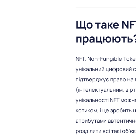
Що таке NF
працюють
NFT, Non-Fungible Tok
унікальний цифровий с
підтверджує право на 
(інтелектуальним, вірт
унікальності NFT можна
котиком, і це зробить 
атрибутами автентично
розділити всі такі об'є