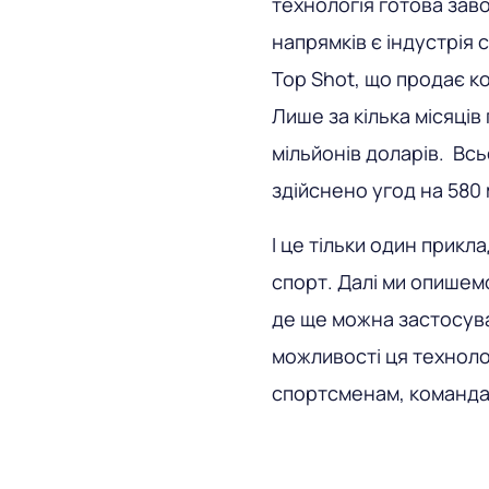
технологія готова заво
напрямків є індустрія
Top Shot, що продає ко
Лише за кілька місяців
мільйонів доларів. Вс
здійснено угод на 580 
І це тільки один прикл
спорт. Далі ми опишемо
де ще можна застосуват
можливості ця техноло
спортсменам, командам