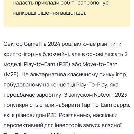
надасть приклади робіт і запропонує
найкращі рішення вашої ідеї.
Сектор GameFi в 2024 році включає різні типи
крипто-ігор на блокчейні, але в основі лежать 2
моделі: Play-to-Earn (P2E) або Move-to-Earn
(M2E). Це альтернатива класичному ринку ігор,
побудованому на концепції Play-To-Play, яка
передбачає заробітку. З запуском Notcoin 2023
популярність стали набирати Tap-To-Earn dapps,
які є різновидом P2E. Розглянемо, наскільки
перспективний для інвесторів запуск власної