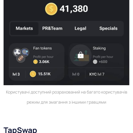
Користувачі доступний розрахований на багато користувачів
режим для змагання з іншими гравцями
TapSwap