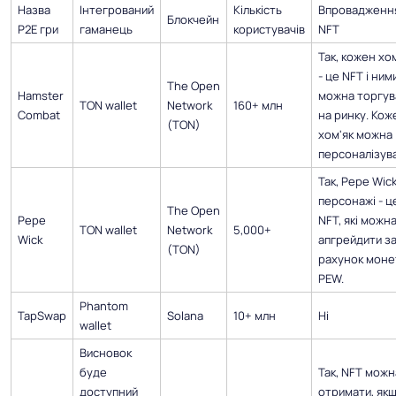
Назва
Інтегрований
Кількість
Впровадженн
Блокчейн
P2E гри
гаманець
користувачів
NFT
Так, кожен хо
- це NFT і ним
The Open
Hamster
можна торгув
TON wallet
Network
160+ млн
Combat
на ринку. Кож
(TON)
хом'як можна
персоналізува
Так, Pepe Wic
персонажі - ц
The Open
Pepe
NFT, які можн
TON wallet
Network
5,000+
Wick
апгрейдити з
(TON)
рахунок моне
PEW.
Phantom
TapSwap
Solana
10+ млн
Ні
wallet
Висновок
буде
Так, NFT можн
доступний
отримати, як