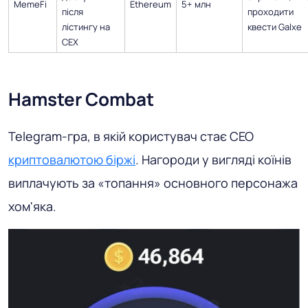
MemeFi
Ethereum
5+ млн
після
проходити
лістингу на
квести Galxe
CEX
Hamster Combat
Telegram-гра, в якій користувач стає CEO
криптовалютою біржі
. Нагороди у вигляді коїнів
виплачують за «топання» основного персонажа
хом'яка.