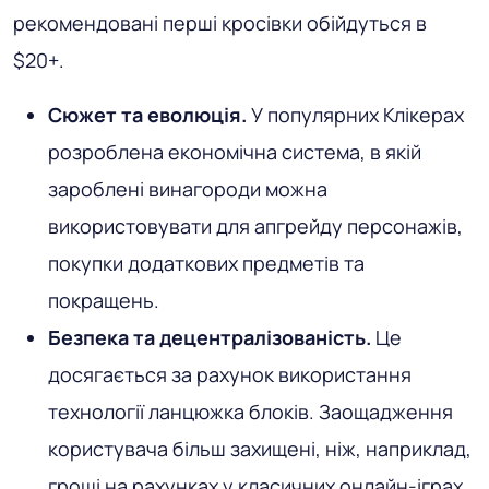
рекомендовані перші кросівки обійдуться в
$20+.
Сюжет та еволюція.
У популярних Клікерах
розроблена економічна система, в якій
зароблені винагороди можна
використовувати для апгрейду персонажів,
покупки додаткових предметів та
покращень.
Безпека та децентралізованість.
Це
досягається за рахунок використання
технології ланцюжка блоків. Заощадження
користувача більш захищені, ніж, наприклад,
гроші на рахунках у класичних онлайн-іграх