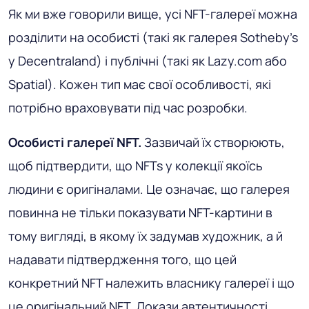
Як ми вже говорили вище, усі NFT-галереї можна
розділити на особисті (такі як галерея Sotheby's
у Decentraland) і публічні (такі як Lazy.com або
Spatial). Кожен тип має свої особливості, які
потрібно враховувати під час розробки.
Особисті галереї NFT.
Зазвичай їх створюють,
щоб підтвердити, що NFTs у колекції якоїсь
людини є оригіналами. Це означає, що галерея
повинна не тільки показувати NFT-картини в
тому вигляді, в якому їх задумав художник, а й
надавати підтвердження того, що цей
конкретний NFT належить власнику галереї і що
це оригінальний NFT. Докази автентичності