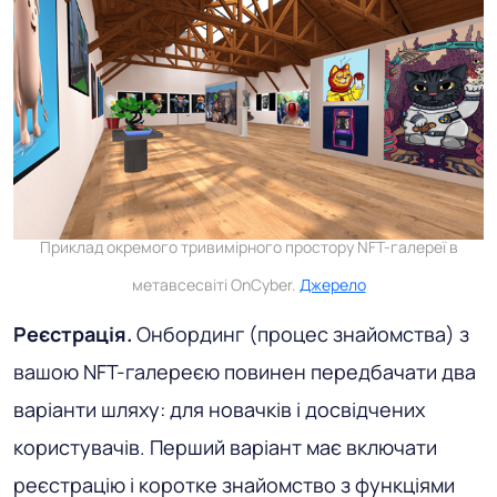
Приклад окремого тривимірного простору NFT-галереї в
метавсесвіті OnCyber.
Джерело
Реєстрація.
Онбординг (процес знайомства) з
вашою NFT-галереєю повинен передбачати два
варіанти шляху: для новачків і досвідчених
користувачів. Перший варіант має включати
реєстрацію і коротке знайомство з функціями