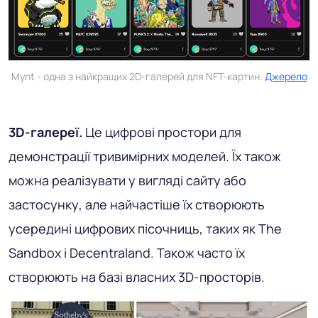
Mynt - одна з найкращих 2D-галерей для NFT-картин.
Джерело
3D-галереї.
Це цифрові простори для
демонстрації тривимірних моделей. Їх також
можна реалізувати у вигляді сайту або
застосунку, але найчастіше їх створюють
усередині цифрових пісочниць, таких як The
Sandbox і Decentraland. Також часто їх
створюють на базі власних 3D-просторів.