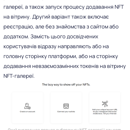
галереї, а також запуск процесу додавання NFT
на вітрину. Другий варіант також включає
реєстрацію, але без знайомства з сайтом або
додатком. Замість цього досвідчених
користувачів відразу направляють або на
головну сторінку платформи, або на сторінку
додавання невзаємозамінних токенів на вітрину
NFT-галереї.
Який вигляд має процес онбордингу NFT-галереї Lazy.com.