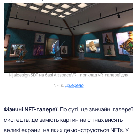
Kijaidesign 3DP на базі AltspaceVR - приклад VR-галереї для
NFTs.
Джерело
Фізичні NFT-галереї.
По суті, це звичайні галереї
мистецтв, де замість картин на стінах висять
великі екрани, на яких демонструються NFTs. У