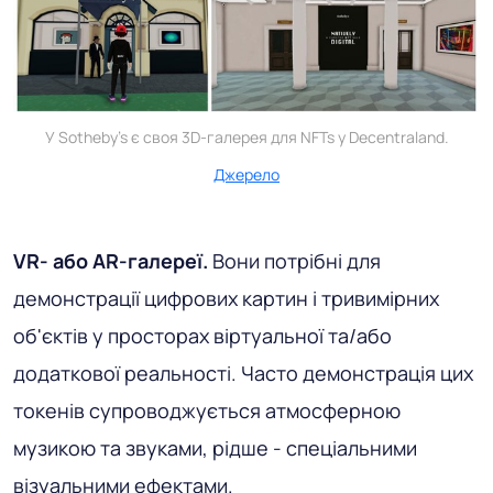
У Sotheby's є своя 3D-галерея для NFTs у Decentraland.
Джерело
VR- або AR-галереї.
Вони потрібні для
демонстрації цифрових картин і тривимірних
об'єктів у просторах віртуальної та/або
додаткової реальності. Часто демонстрація цих
токенів супроводжується атмосферною
музикою та звуками, рідше - спеціальними
візуальними ефектами.