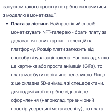
запуском такого проєкту потрібно визначитися
з моделлю її монетизації.
Плата за лістинг.
Найпростіший спосіб
монетизувати NFT-галерею - брати плату за
додавання нових картин і колекцій на
платформу. Розмір плати залежить від
способу візуалізації токена. Наприклад, якщо
це картинка або проста анімація (GIFs), то
плата має бути порівняно невеликою. Якщо
ж це складна 3D-анімація зі спецефектами,
для подачі якої потрібне відповідне
оформлення (наприклад, тривимірний
простір усередині метавсесвіту), то плата