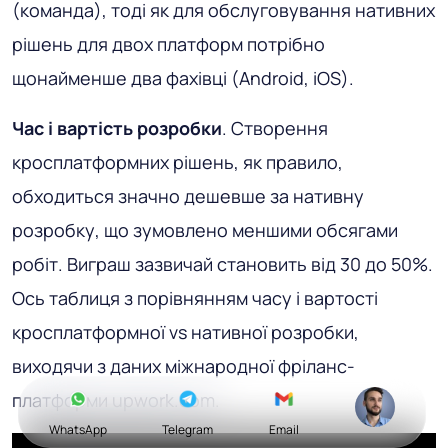
(команда), тоді як для обслуговування нативних
рішень для двох платформ потрібно
щонайменше два фахівці (Android, iOS).
Час і вартість розробки
. Створення
кросплатформних рішень, як правило,
обходиться значно дешевше за нативну
розробку, що зумовлено меншими обсягами
робіт. Виграш зазвичай становить від 30 до 50%.
Ось таблиця з порівнянням часу і вартості
кросплатформної vs нативної розробки,
виходячи з даних міжнародної фріланс-
платформи upwork.com.
WhatsApp
Telegram
Email