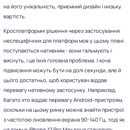
на його унікальність, приємний дизайн і низьку
вартість.
Кросплатформні рішення через застосування
неспецифічних для платформ мов у цьому плані
поступаються нативним - вони гальмують і
виснуть, і це їхня головна проблема. І хоча
підвисання можуть бути на долі секунди, але й
цього достатньо, щоб користувач віддав
перевагу нативному застосунку. Наприклад,
багато хто віддає перевагу Android-пристроям,
оскільки на цьому ринку можна знайти пристрої
з частотою оновлення екрана 90-140 Гц, тоді як
на тому ж iPhone 12 Pro Max вона становить