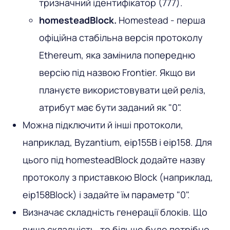
тризначний ідентифікатор (777).
homesteadBlock.
Homestead - перша
офіційна стабільна версія протоколу
Ethereum, яка замінила попередню
версію під назвою Frontier. Якщо ви
плануєте використовувати цей реліз,
атрибут має бути заданий як "0".
Можна підключити й інші протоколи,
наприклад, Byzantium, eip155B і eip158. Для
цього під homesteadBlock додайте назву
протоколу з приставкою Block (наприклад,
eip158Block) і задайте їм параметр "0".
Визначає складність генерації блоків. Що
вища складність, то більше буде потрібно