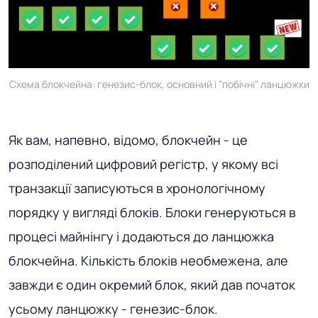
Схема блокчейна: генезис-блок, основний і "побічні" ланцюжки
Як вам, напевно, відомо, блокчейн - це
розподілений цифровий регістр, у якому всі
транзакції записуються в хронологічному
порядку у вигляді блоків. Блоки генеруються в
процесі майнінгу і додаються до ланцюжка
блокчейна. Кількість блоків необмежена, але
завжди є один окремий блок, який дав початок
усьому ланцюжку - генезис-блок.