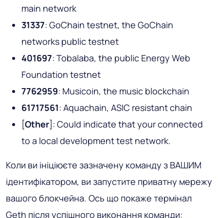
main network
31337
: GoChain testnet, the GoChain
networks public testnet
401697
: Tobalaba, the public Energy Web
Foundation testnet
7762959
: Musicoin, the music blockchain
61717561
: Aquachain, ASIC resistant chain
[
Other
]: Could indicate that your connected
to a local development test network.
Коли ви ініціюєте зазначену команду з ВАШИМ
ідентифікатором, ви запустите приватну мережу
вашого блокчейна. Ось що покаже термінал
Geth після успішного виконання команди: