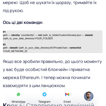
мережі. Щоб не шукати їх щоразу, тримайте їх
під рукою.
Ось ці дві команди:
Якщо все зробили правильно, до цього моменту
у вас буде особистий блокчейн і приватна
мережа Ethereum. І тепер можна починати
взаємодіяти з цим ланцюжком.
WhatsApp
Telegram
Email
Крок 4: Створюємо зовнішній