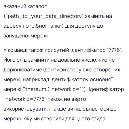
вказаний каталог
("path_to_your_data_directory" замініть на
адресу потрібної папки) для доступу до
запущеної мережі.
У команді також присутній ідентифікатор "7776".
Його слід замінити на довільне число, яке не
дорівнюватиме ідентифікатору вже створених
мереж, наприклад ідентифікатору основної
мережі Ethereum ("networkid=1"). Ідентифікатор
"networkid=7776" також не варто
використовувати, інакше ви під'єднаєтеся до
мережі, яку ми створили для цього гайда.