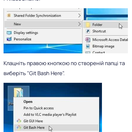
Клацніть правою кнопкою по створеній папці та
виберіть "Git Bash Here".