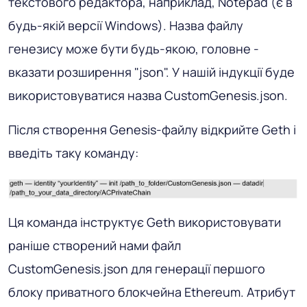
текстового редактора, наприклад, Notepad (є в
будь-якій версії Windows). Назва файлу
генезису може бути будь-якою, головне -
вказати розширення "json". У нашій індукції буде
використовуватися назва CustomGenesis.json.
Після створення Genesis-файлу відкрийте Geth і
введіть таку команду:
Ця команда інструктує Geth використовувати
раніше створений нами файл
CustomGenesis.json для генерації першого
блоку приватного блокчейна Ethereum. Атрибут