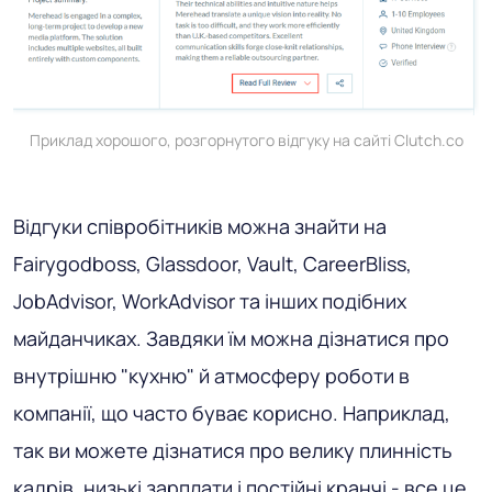
Приклад хорошого, розгорнутого відгуку на сайті Clutch.co
Відгуки співробітників можна знайти на
Fairygodboss, Glassdoor, Vault, CareerBliss,
JobAdvisor, WorkAdvisor та інших подібних
майданчиках. Завдяки їм можна дізнатися про
внутрішню "кухню" й атмосферу роботи в
компанії, що часто буває корисно. Наприклад,
так ви можете дізнатися про велику плинність
кадрів, низькі зарплати і постійні кранчі - все це