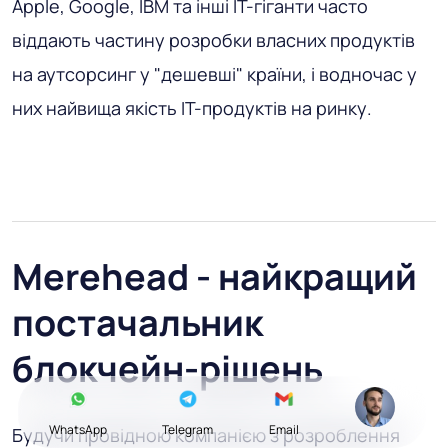
Apple, Google, IBM та інші IT-гіганти часто
віддають частину розробки власних продуктів
на аутсорсинг у "дешевші" країни, і водночас у
них найвища якість IT-продуктів на ринку.
Merehead - найкращий
постачальник
блокчейн-рішень
WhatsApp
Telegram
Email
Будучи провідною компанією з розроблення