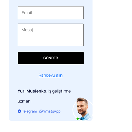
Bir web sitesi için renk şeması nasıl
seçilir?
Sonuç
GÖNDER
Randevu alın
Yuri Musienko.
İş geliştirme
uzmanı
Telegram
WhatsApp