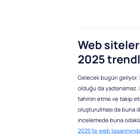
Web siteleri
2025 trendl
Gelecek bugün geliyor. B
olduğu da yadsınamaz. P
tahmin etme ve takip et
oluşturulması da buna da
incelemede buna odakla
2025'te web tasarımında