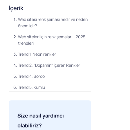
İçerik
Web sitesi renk şeması nedir ve neden
önemlidir?
Web siteleri için renk şemaları - 2025
trendleri
Trend 1. Neon renkler
Trend 2. "Dopamin" İçeren Renkler
Trend 4. Bordo
Trend 5. Kumlu
Trend 6. Beyaz
Trend 7. Metalik gri
Size nasıl yardımcı
WGSN'ye göre 2025 Trendleri
olabiliriz?