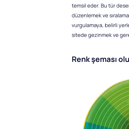
temsil eder. Bu tür desen
düzenlemek ve sıralamak i
vurgulamaya, belirli yerl
sitede gezinmek ve gerek
Renk şeması olu