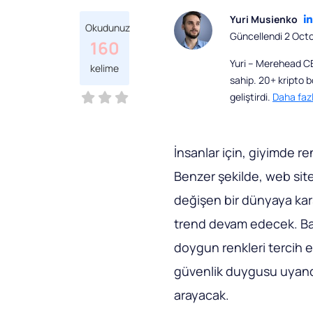
Yuri Musienko
Okudunuz
Güncellendi 2 Oct
160
Yuri – Merehead CBD
kelime
sahip. 20+ kripto 
geliştirdi.
Daha faz
İnsanlar için, giyimde renk
Benzer şekilde, web sitel
değişen bir dünyaya karşı
trend devam edecek. Bazı
doygun renkleri tercih ed
güvenlik duygusu uyandı
arayacak.