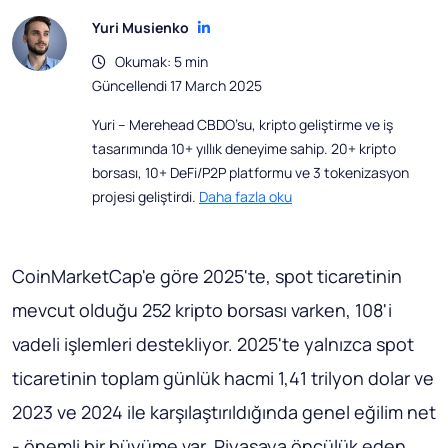
Yuri Musienko
Okumak: 5 min
Güncellendi 17 March 2025
Yuri – Merehead CBDO’su, kripto geliştirme ve iş
tasarımında 10+ yıllık deneyime sahip. 20+ kripto
borsası, 10+ DeFi/P2P platformu ve 3 tokenizasyon
projesi geliştirdi.
Daha fazla oku
CoinMarketCap'e göre 2025'te, spot ticaretinin
mevcut olduğu 252 kripto borsası varken, 108'i
vadeli işlemleri destekliyor. 2025'te yalnızca spot
ticaretinin toplam günlük hacmi 1,41 trilyon dolar ve
2023 ve 2024 ile karşılaştırıldığında genel eğilim net
- önemli bir büyüme var. Piyasaya öncülük eden