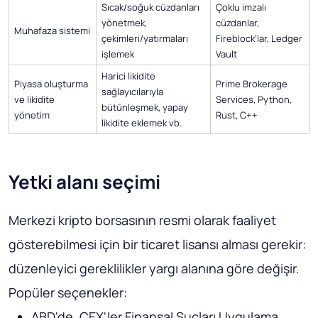
Sıcak/soğuk cüzdanları
Çoklu imzalı
yönetmek,
cüzdanlar,
Muhafaza sistemi
çekimleri/yatırmaları
Fireblock'lar, Ledger
işlemek
Vault
Harici likidite
Piyasa oluşturma
Prime Brokerage
sağlayıcılarıyla
ve likidite
Services, Python,
bütünleşmek, yapay
yönetim
Rust, C++
likidite eklemek vb.
Yetki alanı seçimi
Merkezi kripto borsasının resmi olarak faaliyet
gösterebilmesi için bir ticaret lisansı alması gerekir:
düzenleyici gereklilikler yargı alanına göre değişir.
Popüler seçenekler:
ABD'de, CEX'ler Finansal Suçları Uygulama