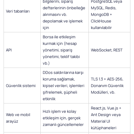
bilgilerini, sipariş
PostgreSQL veya
defterlerinin önbelleğe
MySQL, Redis,
Veri tabanları
alınmasını vb.
MongoDB +
depolamak ve işlemek
ClickHouse
için
kullanılabilir
Borsa ile etkileşim
kurmak için (hesap
API
yönetimi, sipariş
WebSocket, REST
yönetimi, teklif takibi
vb.)
DDos saldırılarına karşı
koruma sağlamak,
TLS 1.3 + AES-256,
Güvenlik sistemi
kişisel verileri, işlemleri
Donanım Güvenlik
şifrelemek, şüpheli
Modülleri, vb.
etkinlik
React.js, Vue.js +
Hızlı işlem ve kolay
Web ve mobil
Ant Design veya
etkileşim için, gerçek
arayüz
Material UI
zamanlı güncellemeler
kütüphaneleri