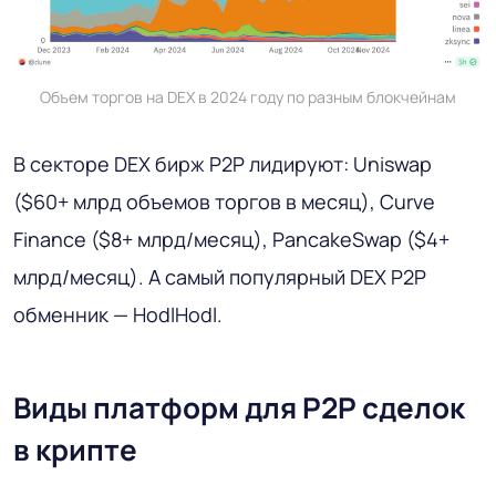
Объем торгов на DEX в 2024 году по разным блокчейнам
В секторе DEX бирж P2P лидируют: Uniswap
($60+ млрд объемов торгов в месяц), Curve
Finance ($8+ млрд/месяц), PancakeSwap ($4+
млрд/месяц). А самый популярный DEX P2P
обменник — HodlHodl.
Виды платформ для P2P сделок
в крипте