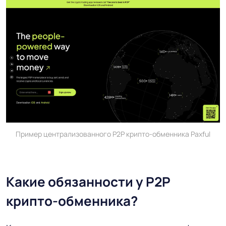
Пример централизованного P2P крипто-обменника Paxful
Какие обязанности у P2P
крипто-обменника?