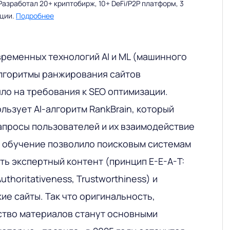
Разработал 20+ криптобирж, 10+ DeFi/P2P платформ, 3
ации.
Подробнее
временных технологий AI и ML (машинного
лгоритмы ранжирования сайтов
ло на требования к SEO оптимизации.
льзует AI-алгоритм RankBrain, который
апросы пользователей и их взаимодействие
е обучение позволило поисковым системам
ь экспертный контент (принцип E-E-A-T:
Authoritativeness, Trustworthiness) и
ие сайты. Так что оригинальность,
ство материалов станут основными