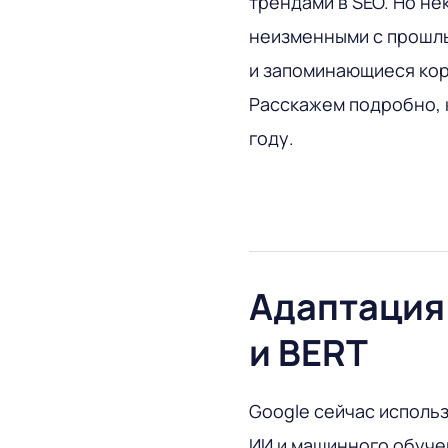
трендами в SEO. Но не
неизменными с прошлы
и запоминающиеся кор
Расскажем подробно, 
году.
Адаптация
и BERT
Google сейчас исполь
ИИ и машинного обуче