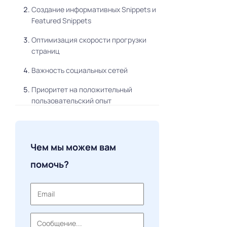
Создание информативных Snippets и
Featured Snippets
Оптимизация скорости прогрузки
страниц
Важность социальных сетей
Приоритет на положительный
пользовательский опыт
Важность качественного
визуального контента
Чем мы можем вам
Повышенная персонализация
помочь?
Локальное SEO
Голосовой поиск