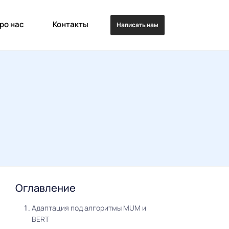
ро нас
Контакты
Написать нам
Оглавление
Адаптация под алгоритмы MUM и
BERT