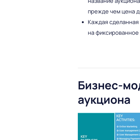
название аукциона
прежде чем цена д
Каждая сделанная 
на фиксированное в
Бизнес-мо
аукциона