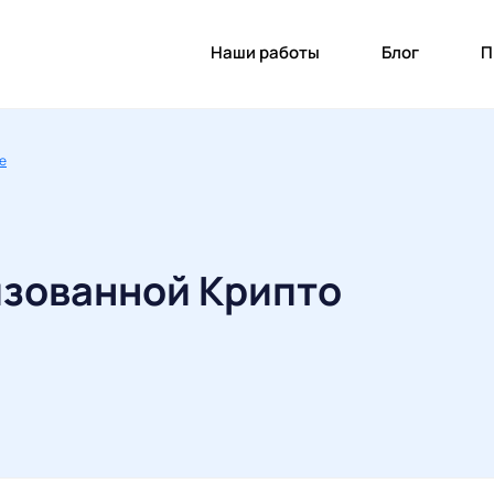
Наши работы
Блог
П
re
зованной Крипто