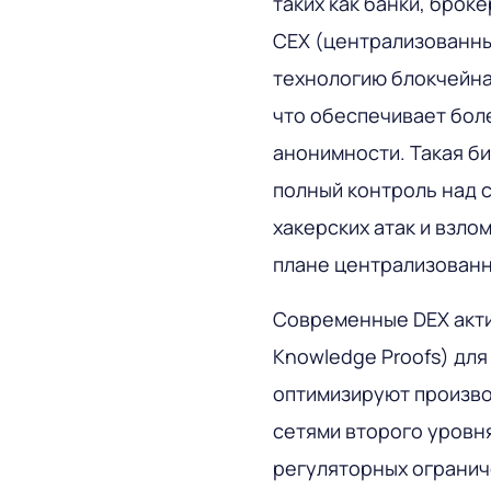
таких как банки, брок
CEX (централизованны
технологию блокчейна
что обеспечивает бол
анонимности. Такая б
полный контроль над 
хакерских атак и взло
плане централизованн
Современные DEX акти
Knowledge Proofs) дл
оптимизируют произво
сетями второго уровня
регуляторных ограни