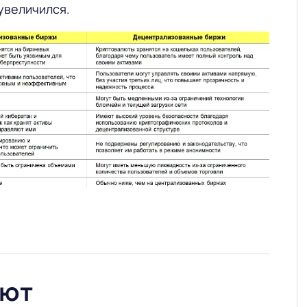
увеличился.
ают