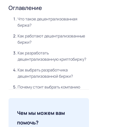
Оглавление
Что такое децентрализованная
биржа?
Как работают децентрализованные
биржи?
Как разработать
децентрализованную криптобиржу?
Как выбрать разработчика
децентрализованной биржи?
Почему стоит выбрать компанию
Merehead?
Преимущества работы с Merehead
Чем мы можем вам
Какие услуги предлагает Merehead?
помочь?
Наши последние проекты