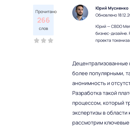
Юрий Мусиенко
Прочитано
Обновлено 18.12.
266
Юрий — CBDO Mere
слов
бизнес-дизайне. 
проекта токениз
Децентрализованные 
более популярными, т
анонимность и отсутс
Разработка такой пла
процессом, который т
экспертизы в области 
рассмотрим ключевые 