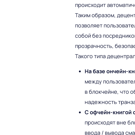
происходит автоматич
Таким образом, децен
позволяет пользовате
собой без посреднико
прозрачность, безопа
Такого типа децентра
На базе ончейн-кн
между пользовател
в блокчейне, что 
надежность транза
С офчейн-книгой 
происходят вне бл
ввода / вывода см