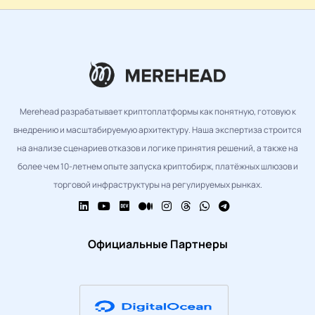
Merehead разрабатывает криптоплатформы как понятную, готовую к
внедрению и масштабируемую архитектуру. Наша экспертиза строится
на анализе сценариев отказов и логике принятия решений, а также на
более чем 10-летнем опыте запуска криптобирж, платёжных шлюзов и
торговой инфраструктуры на регулируемых рынках.
Официальные Партнеры