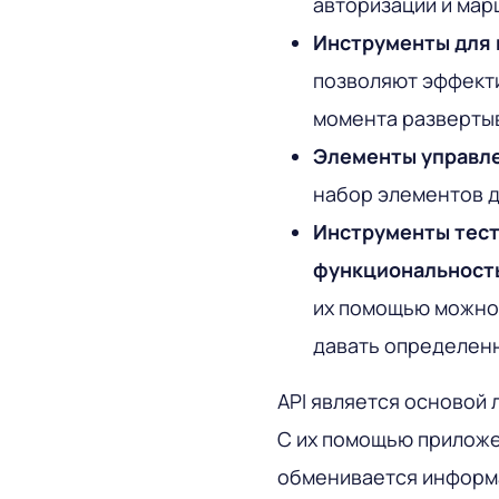
авторизации и мар
Инструменты для 
позволяют эффекти
момента разверты
Элементы управл
набор элементов д
Инструменты тест
функциональность
их помощью можно
давать определенн
API является основой 
С их помощью прилож
обменивается информа