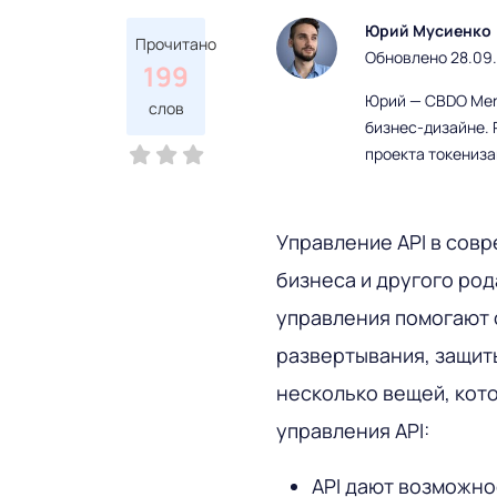
Юрий Мусиенко
Прочитано
Обновлено 28.09
199
Юрий — CBDO Mere
слов
бизнес-дизайне. 
проекта токениз
Управление API в сов
бизнеса и другого ро
управления помогают 
развертывания, защиты
несколько вещей, кот
управления API:
API дают возможно