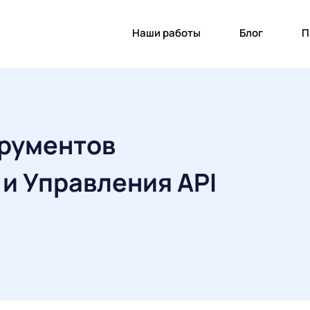
Наши работы
Блог
П
трументов
и Управления API