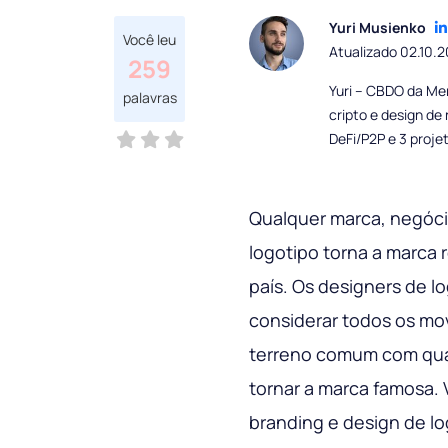
Yuri Musienko
Você leu
Atualizado 02.10.
259
Yuri – CBDO da Me
palavras
cripto e design d
DeFi/P2P e 3 proje
Qualquer marca, negóci
logotipo torna a marc
país. Os designers de 
considerar todos os mo
terreno comum com qual
tornar a marca famosa. 
branding e design de l