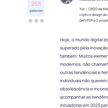
255
Yuri – CBDO da Me
palavras
cripto e design d
DeFi/P2P e 3 proje
Hoje, o mundo digital 
superado pela inovação
também. Muitos elemen
modernos, não chamam a
outras tendências e t
individuais não querem 
obsolescência e incons
acompanhar as tendênci
inovadoras em 2023 par