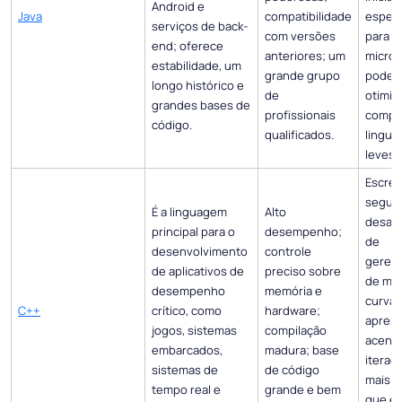
Android e
Java
compatibilidade
espec
serviços de back-
com versões
para
end; oferece
anteriores; um
micros
estabilidade, um
grande grupo
podem
longo histórico e
de
otimi
grandes bases de
profissionais
compa
código.
qualificados.
lingua
leves.
Escrev
seguro
É a linguagem
Alto
desafi
principal para o
desempenho;
de
desenvolvimento
controle
geren
de aplicativos de
preciso sobre
de me
desempenho
memória e
curva 
C++
crítico, como
hardware;
aprend
jogos, sistemas
compilação
acentu
embarcados,
madura; base
iteraç
sistemas de
de código
mais l
tempo real e
grande e bem
que e