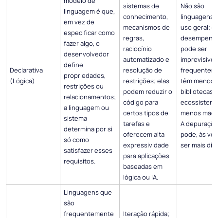
modelo de
sistemas de
Não são
linguagem é que,
conhecimento,
linguagens 
em vez de
mecanismos de
uso geral; o
especificar
como
regras,
desempenh
fazer algo, o
raciocínio
pode ser
desenvolvedor
automatizado e
imprevisível;
define
Declarativa
resolução de
frequentem
propriedades,
(Lógica)
restrições; elas
têm menos
restrições ou
podem reduzir o
bibliotecas 
relacionamentos;
código para
ecossistem
a linguagem ou
certos tipos de
menos madu
sistema
tarefas e
A depuração
determina por si
oferecem alta
pode, às vez
só como
expressividade
ser mais difíc
satisfazer esses
para aplicações
requisitos.
baseadas em
lógica ou IA.
Linguagens que
são
frequentemente
Iteração rápida;