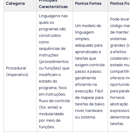
Categoria
Pontos Fortes
Pontos Frac
Características
Linguagens nas
Pode levar 
quais os
Um modelo de
código mais d
programas são
linguagem
de manter 
construídos
simples,
sistemas
como
adequado para
grandes (de
sequências de
aprendizado e
a efeitos
instruções
tarefas que
colaterais e
(procedimentos
exigem controle
estado mutá
Procedural
ou funções) que
passo a passo;
compartilha
(Imperativo)
modificam o
geralmente
oferece me
estado do
eficiente na
oportunidad
programa; foco
execução; Fácil
para paralel
em instruções,
de mapear para
fornece
fluxo de controle
tarefas de baixo
abstração 
(for, while) e
nível, hardware
expressiva 
modularidade
ou sistema.
determinad
por meio de
tarefas.
funções.