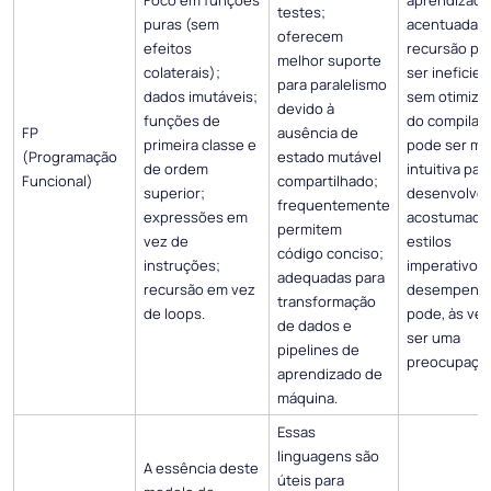
testes;
puras (sem
acentuada; 
oferecem
efeitos
recursão po
melhor suporte
colaterais);
ser ineficie
para paralelismo
dados imutáveis;
sem otimiza
devido à
funções de
do compilad
FP
ausência de
primeira classe e
pode ser m
(Programação
estado mutável
de ordem
intuitiva par
Funcional)
compartilhado;
superior;
desenvolve
frequentemente
expressões em
acostumado
permitem
vez de
estilos
código conciso;
instruções;
imperativos;
adequadas para
recursão em vez
desempenh
transformação
de loops.
pode, às vez
de dados e
ser uma
pipelines de
preocupação
aprendizado de
máquina.
Essas
linguagens são
A essência deste
úteis para