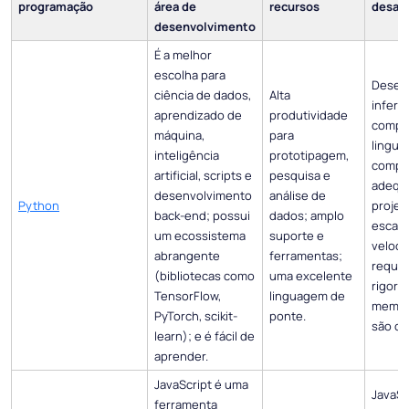
programação
área de
recursos
desafi
desenvolvimento
É a melhor
escolha para
Dese
ciência de dados,
Alta
inferi
aprendizado de
produtividade
compa
máquina,
para
lingua
inteligência
prototipagem,
compil
artificial, scripts e
pesquisa e
adequ
desenvolvimento
análise de
Python
projet
back-end; possui
dados; amplo
escala
um ecossistema
suporte e
veloci
abrangente
ferramentas;
requis
(bibliotecas como
uma excelente
rigoro
TensorFlow,
linguagem de
memóri
PyTorch, scikit-
ponte.
são crí
learn); e é fácil de
aprender.
JavaScript é uma
JavaSc
ferramenta