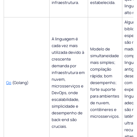
infraestrutura.
estabelecida.
lingua
alto ní
Algum
biblio
especi
A linguagem é
são m
cada vez mais
Modelo de
madur
utilizada devido à
simultaneidade
compa
crescente
mais simples;
lingua
demanda por
compilação
antiga
infraestrutura em
rápida; bom
desen
nuvem,
Go
(Golang)
desempenho;
com v
microsserviços e
forte suporte
experi
DevOps, onde
para ambientes
lingua
escalabilidade,
de nuvem,
adequ
simplicidade e
contêineres e
são ne
desempenho de
microsserviços.
latênc
back-end são
ultrab
cruciais.
recur
altam