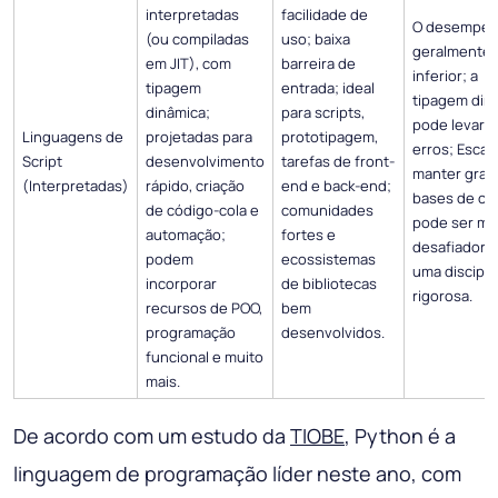
interpretadas
facilidade de
O desempe
(ou compiladas
uso; baixa
geralmente 
em JIT), com
barreira de
inferior; a
tipagem
entrada; ideal
tipagem din
dinâmica;
para scripts,
pode levar a
Linguagens de
projetadas para
prototipagem,
erros; Escal
Script
desenvolvimento
tarefas de front-
manter gran
(Interpretadas)
rápido, criação
end e back-end;
bases de có
de código-cola e
comunidades
pode ser ma
automação;
fortes e
desafiador 
podem
ecossistemas
uma discipli
incorporar
de bibliotecas
rigorosa.
recursos de POO,
bem
programação
desenvolvidos.
funcional e muito
mais.
De acordo com um estudo da
TIOBE
, Python é a
linguagem de programação líder neste ano, com