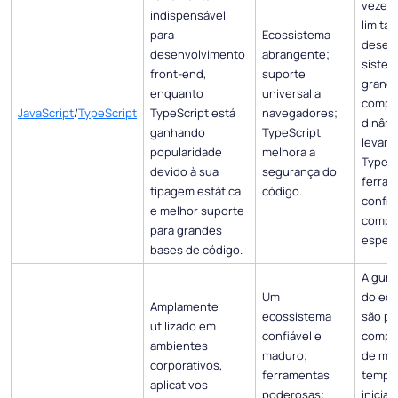
vezes 
indispensável
limita
para
Ecossistema
desem
desenvolvimento
abrangente;
siste
front-end,
suporte
grande
enquanto
universal a
compo
JavaScript
/
TypeScript
TypeScript está
navegadores;
dinâm
ganhando
TypeScript
levar a
popularidade
melhora a
TypeSc
devido à sua
segurança do
ferram
tipagem estática
código.
config
e melhor suporte
compi
para grandes
especí
bases de código.
Alguma
Um
do ec
Amplamente
ecossistema
são pe
utilizado em
confiável e
comple
ambientes
maduro;
de mem
corporativos,
ferramentas
tempo
aplicativos
poderosas;
inicial