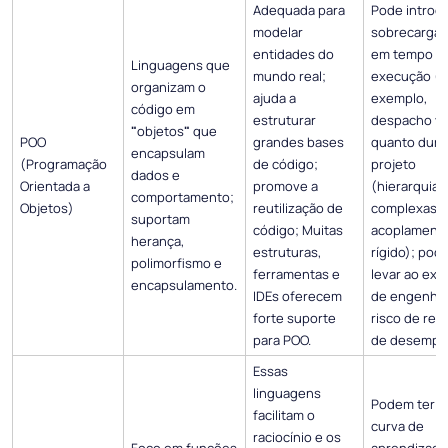
Adequada para
Pode introdu
modelar
sobrecarga 
entidades do
em tempo d
Linguagens que
mundo real;
execução (p
organizam o
ajuda a
exemplo,
código em
estruturar
despacho vir
"
objetos
"
que
POO
grandes bases
quanto dura
encapsulam
(Programação
de código;
projeto
dados e
Orientada a
promove a
(hierarquias
comportamento;
Objetos)
reutilização de
complexas,
suportam
código; Muitas
acoplament
herança,
estruturas,
rígido); pod
polimorfismo e
ferramentas e
levar ao ex
encapsulamento.
IDEs oferecem
de engenhar
forte suporte
risco de re
para POO.
de desempe
Essas
linguagens
Podem ter 
facilitam o
curva de
raciocínio e os
Foco em funções
aprendizado