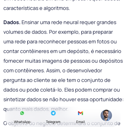
características e algoritmos.
Dados.
Ensinar uma rede neural requer grandes
volumes de dados. Por exemplo, para preparar
uma rede para reconhecer pessoas em fotos ou
contar contêineres em um depósito, é necessário
fornecer muitas imagens de pessoas ou depósitos
com contêineres. Assim, o desenvolvedor
pergunta ao cliente se ele tem o conjunto de
dados ou pode coletá-lo. Eles podem comprar ou
sintetizar dados se não houver essa oportunidade:
quanto mais dados, melhor.
WhatsApp
Telegram
Email
O objetivo do negócio determinará o conjunto de