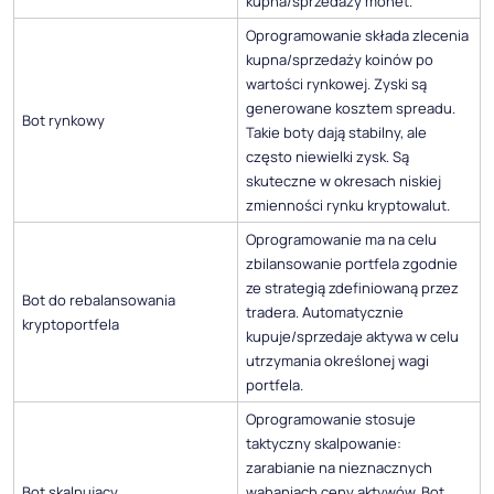
kupna/sprzedaży monet.
Oprogramowanie składa zlecenia
kupna/sprzedaży koinów po
wartości rynkowej. Zyski są
generowane kosztem spreadu.
Bot rynkowy
Takie boty dają stabilny, ale
często niewielki zysk. Są
skuteczne w okresach niskiej
zmienności rynku kryptowalut.
Oprogramowanie ma na celu
zbilansowanie portfela zgodnie
ze strategią zdefiniowaną przez
Bot do rebalansowania
tradera. Automatycznie
kryptoportfela
kupuje/sprzedaje aktywa w celu
utrzymania określonej wagi
portfela.
Oprogramowanie stosuje
taktyczny skalpowanie:
zarabianie na nieznacznych
Bot skalpujący
wahaniach ceny aktywów. Bot