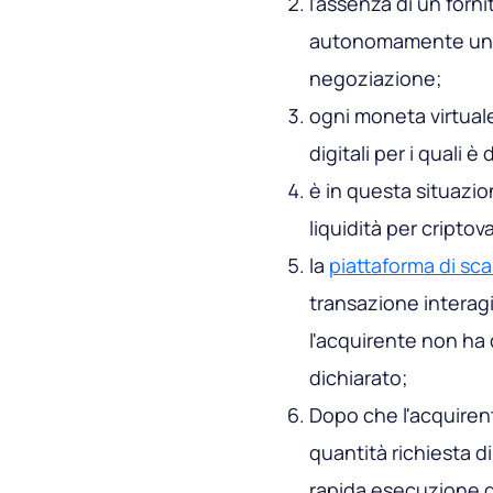
l'assenza di un forni
autonomamente un ve
negoziazione;
ogni moneta virtuale
digitali per i quali 
è in questa situazion
liquidità per criptov
la
piattaforma di sca
transazione interagis
l'acquirente non ha 
dichiarato;
Dopo che l'acquirent
quantità richiesta d
rapida esecuzione d