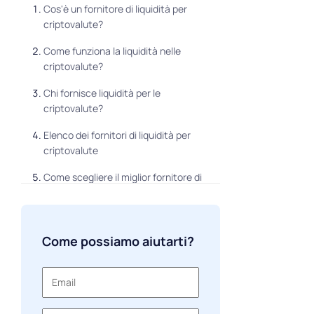
Cos'è un fornitore di liquidità per
criptovalute?
Come funziona la liquidità nelle
criptovalute?
Chi fornisce liquidità per le
criptovalute?
Elenco dei fornitori di liquidità per
criptovalute
Come scegliere il miglior fornitore di
liquidità per criptovalute
Trend futuri nella liquidità delle
criptovalute
Come possiamo aiutarti?
FAQ