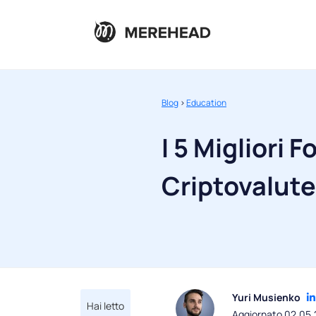
Blog
>
Education
I 5 Migliori F
Criptovalute
Yuri Musienko
Hai letto
Aggiornato 02.05