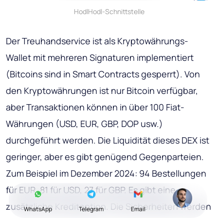
HodlHodl-Schnittstelle
Der Treuhandservice ist als Kryptowährungs-
Wallet mit mehreren Signaturen implementiert
(Bitcoins sind in Smart Contracts gesperrt). Von
den Kryptowährungen ist nur Bitcoin verfügbar,
aber Transaktionen können in über 100 Fiat-
Währungen (USD, EUR, GBP, DOP usw.)
durchgeführt werden. Die Liquidität dieses DEX ist
geringer, aber es gibt genügend Gegenparteien.
Zum Beispiel im Dezember 2024: 94 Bestellungen
für EUR, 81 für USD, 27 für GBP. Es gibt eine
zusätzliche Kreditoption. Die Sicherheiten werden
WhatsApp
Telegram
Email