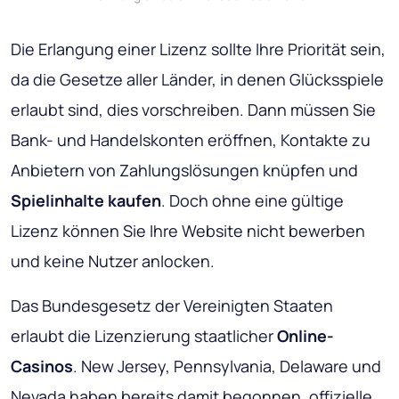
Die Erlangung einer Lizenz sollte Ihre Priorität sein,
da die Gesetze aller Länder, in denen Glücksspiele
erlaubt sind, dies vorschreiben. Dann müssen Sie
Bank- und Handelskonten eröffnen, Kontakte zu
Anbietern von Zahlungslösungen knüpfen und
Spielinhalte kaufen
. Doch ohne eine gültige
Lizenz können Sie Ihre Website nicht bewerben
und keine Nutzer anlocken.
Das Bundesgesetz der Vereinigten Staaten
erlaubt die Lizenzierung staatlicher
Online-
Casinos
. New Jersey, Pennsylvania, Delaware und
Nevada haben bereits damit begonnen, offizielle