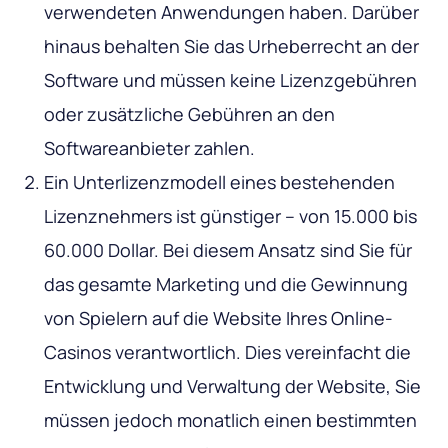
verwendeten Anwendungen haben. Darüber
hinaus behalten Sie das Urheberrecht an der
Software und müssen keine Lizenzgebühren
oder zusätzliche Gebühren an den
Softwareanbieter zahlen.
Ein Unterlizenzmodell eines bestehenden
Lizenznehmers ist günstiger – von 15.000 bis
60.000 Dollar. Bei diesem Ansatz sind Sie für
das gesamte Marketing und die Gewinnung
von Spielern auf die Website Ihres Online-
Casinos verantwortlich. Dies vereinfacht die
Entwicklung und Verwaltung der Website, Sie
müssen jedoch monatlich einen bestimmten