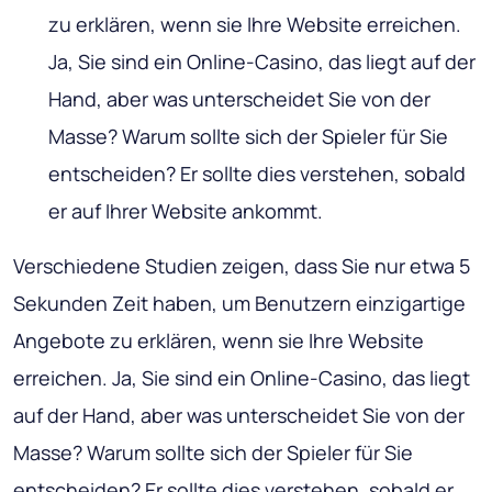
zu erklären, wenn sie Ihre Website erreichen.
Ja, Sie sind ein Online-Casino, das liegt auf der
Hand, aber was unterscheidet Sie von der
Masse? Warum sollte sich der Spieler für Sie
entscheiden? Er sollte dies verstehen, sobald
er auf Ihrer Website ankommt.
Verschiedene Studien zeigen, dass Sie nur etwa 5
Sekunden Zeit haben, um Benutzern einzigartige
Angebote zu erklären, wenn sie Ihre Website
erreichen. Ja, Sie sind ein Online-Casino, das liegt
auf der Hand, aber was unterscheidet Sie von der
Masse? Warum sollte sich der Spieler für Sie
entscheiden? Er sollte dies verstehen, sobald er