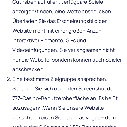
Guthaben auffüllen, verfügbare Spiele
anzeigen/finden, eine Wette abschließen.
Überladen Sie das Erscheinungsbild der
Website nicht mit einer großen Anzahl
interaktiver Elemente, GIFs und
Videoeinfügungen. Sie verlangsamen nicht
nur die Website, sondern können auch Spieler
abschrecken.
Eine bestimmte Zielgruppe ansprechen.
Schauen Sie sich oben den Screenshot der
777-Casino-Benutzeroberfläche an. Es heißt
sozusagen: „Wenn Sie unsere Website
besuchen, reisen Sie nach Las Vegas – dem