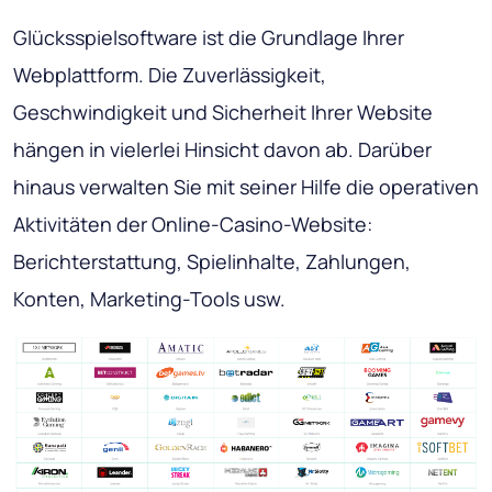
Glücksspielsoftware ist die Grundlage Ihrer
Webplattform. Die Zuverlässigkeit,
Geschwindigkeit und Sicherheit Ihrer Website
hängen in vielerlei Hinsicht davon ab. Darüber
hinaus verwalten Sie mit seiner Hilfe die operativen
Aktivitäten der Online-Casino-Website:
Berichterstattung, Spielinhalte, Zahlungen,
Konten, Marketing-Tools usw.