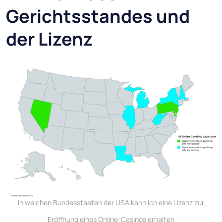
Gerichtsstandes und
der Lizenz
In welchen Bundesstaaten der USA kann ich eine Lizenz zur
Eröffnung eines Online-Casinos erhalten