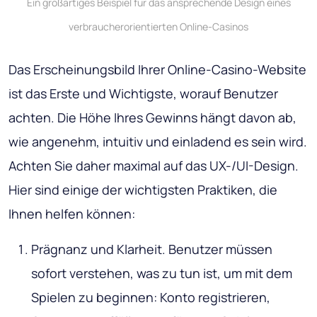
Ein großartiges Beispiel für das ansprechende Design eines
verbraucherorientierten Online-Casinos
Das Erscheinungsbild Ihrer Online-Casino-Website
ist das Erste und Wichtigste, worauf Benutzer
achten. Die Höhe Ihres Gewinns hängt davon ab,
wie angenehm, intuitiv und einladend es sein wird.
Achten Sie daher maximal auf das UX-/UI-Design.
Hier sind einige der wichtigsten Praktiken, die
Ihnen helfen können:
Prägnanz und Klarheit. Benutzer müssen
sofort verstehen, was zu tun ist, um mit dem
Spielen zu beginnen: Konto registrieren,