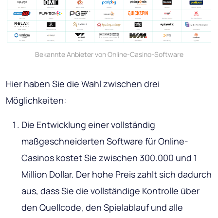
Bekannte Anbieter von Online-Casino-Software
Hier haben Sie die Wahl zwischen drei
Möglichkeiten:
Die Entwicklung einer vollständig
maßgeschneiderten Software für Online-
Casinos kostet Sie zwischen 300.000 und 1
Million Dollar. Der hohe Preis zahlt sich dadurch
aus, dass Sie die vollständige Kontrolle über
den Quellcode, den Spielablauf und alle