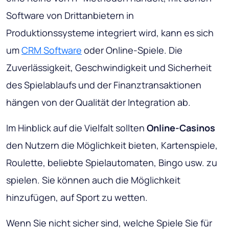
Software von Drittanbietern in
Produktionssysteme integriert wird, kann es sich
um
CRM Software
oder Online-Spiele. Die
Zuverlässigkeit, Geschwindigkeit und Sicherheit
des Spielablaufs und der Finanztransaktionen
hängen von der Qualität der Integration ab.
Im Hinblick auf die Vielfalt sollten
Online-Casinos
den Nutzern die Möglichkeit bieten, Kartenspiele,
Roulette, beliebte Spielautomaten, Bingo usw. zu
spielen. Sie können auch die Möglichkeit
hinzufügen, auf Sport zu wetten.
Wenn Sie nicht sicher sind, welche Spiele Sie für