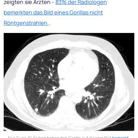
zeigten sie Ärzten -
83% der Radiologen
bemerkten das Bild eines Gorillas nicht
Röntgenstrahlen
.
Nur 2 von 10 Ärzten haben den Gorilla auf diesem Bild
bemerkt
.