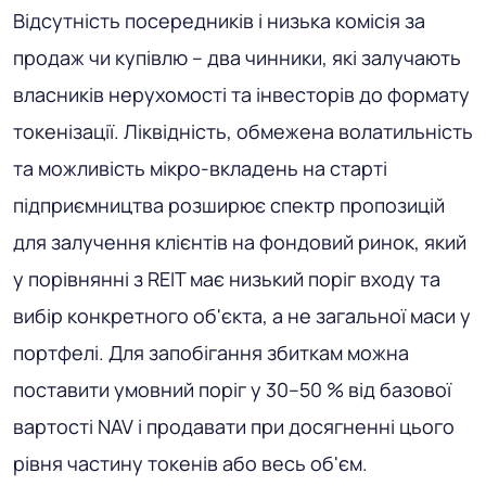
Відсутність посередників і низька комісія за
продаж чи купівлю – два чинники, які залучають
власників нерухомості та інвесторів до формату
токенізації. Ліквідність, обмежена волатильність
та можливість мікро-вкладень на старті
підприємництва розширює спектр пропозицій
для залучення клієнтів на фондовий ринок, який
у порівнянні з REIT має низький поріг входу та
вибір конкретного об'єкта, а не загальної маси у
портфелі. Для запобігання збиткам можна
поставити умовний поріг у 30–50 % від базової
вартості NAV і продавати при досягненні цього
рівня частину токенів або весь об'єм.