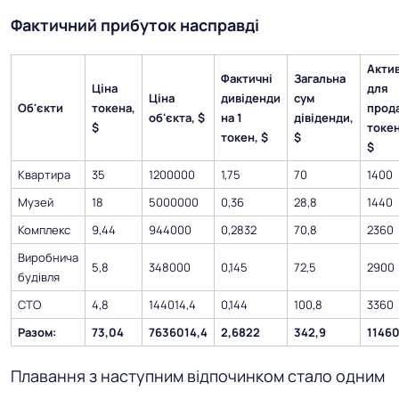
Фактичний прибуток насправді
Акти
Фактичні
Загальна
Ціна
для
Ціна
дивіденди
сум
Об'єкти
токена,
прод
об'єкта, $
на 1
дівіденди,
$
токен
токен, $
$
$
Квартира
35
1200000
1,75
70
1400
Музей
18
5000000
0,36
28,8
1440
Комплекс
9,44
944000
0,2832
70,8
2360
Виробнича
5,8
348000
0,145
72,5
2900
будівля
СТО
4,8
144014,4
0,144
100,8
3360
Разом:
73,04
7636014,4
2,6822
342,9
1146
Плавання з наступним відпочинком стало одним