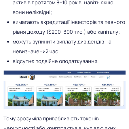
активів протягом 8–10 років, навіть якщо
вони неліквідні;
вимагають акредитації інвесторів та певного
рівня доходу ($200–300 тис.) або капіталу;
можуть зупинити виплату дивідендів на
невизначений час;
відсутнє подвійне оподаткування.
Тому зрозуміла привабливість токенів
нерухомості або криптоактивів, купівлю яких