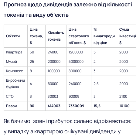
Прогноз щодо дивідендів залежно від кількості
токенів та виду об'єктів
Ціна
Ціна
%
Сума
Кількість
Об'єкти
токена,
стартового
винагороди
інвестиці
токенів
$
об'єкта, $
від ціни
$
Квартира
50
24000
1200000
5
2000
Музей
25
200000
5000000
2
2000
Комплекс
8
100000
800000
3
2000
Виробнича
4
60000
240000
2,5
2000
будівля
СТО
3
30003
90009
3
2100
Разом
90
414003
7330009
15,5
10100
Як бачимо, зовні прибуток сильно відрізняється:
у випадку з квартирою очікувані дивіденди у