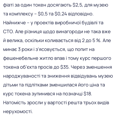
фіаті за один токен досягають $2,5, для музею
та комплексу – $0,5 та $0,24 відповідно.
Найнижче – у проектів виробничої будівлі та
СТО. Але різниця щодо винагороди не така вже
й велика, оскільки коливається від 2 до 5 %. Але
минає 3 роки і з'ясовується, що попит на
фешенебельне житло впав і тому курс першого
токена об'єкта просів до $35. Через зменшення
народжуваності та зниження відвідувань музею
дітьми та підлітками зменшилася його ціна та
курс токена зупинився на позначці $18.
Натомість зросли у вартості решта трьох видів
нерухомості.