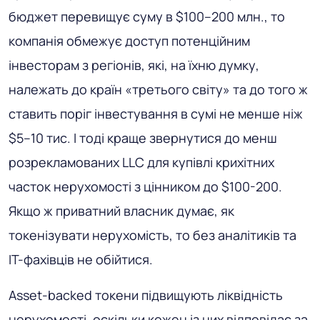
бюджет перевищує суму в $100–200 млн., то
компанія обмежує доступ потенційним
інвесторам з регіонів, які, на їхню думку,
належать до країн «третього світу» та до того ж
ставить поріг інвестування в сумі не менше ніж
$5–10 тис. І тоді краще звернутися до менш
розрекламованих LLC для купівлі крихітних
часток нерухомості з цінником до $100-200.
Якщо ж приватний власник думає, як
токенізувати нерухомість, то без аналітиків та
IT-фахівців не обійтися.
Asset-backed токени підвищують ліквідність
нерухомості, оскільки кожен із них відповідає за