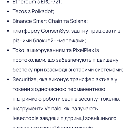
Ethereum з ERC-721;
Tezos з Polkadot;
Binance Smart Chain та Solana;
платформу ConsenSys, здатну працювати з
різними блокчейн-мережами;
Toko із шифруванням та PixelPlex із
протоколами, що забезпечують підвищену
безпеку при взаємодії зі старими системами;
Securitize, яка виконує трансфер активів у
токени з одночасною перманентною
підтримкою роботи свопів security-токенів;
інструменти Vertalo, які залучають
інвесторів завдяки підтримці зовнішнього
вигляду та гарної форми токенів