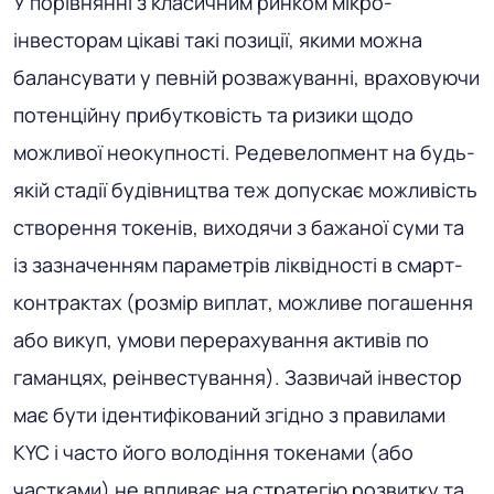
У порівнянні з класичним ринком мікро-
інвесторам цікаві такі позиції, якими можна
балансувати у певній розважуванні, враховуючи
потенційну прибутковість та ризики щодо
можливої ​​неокупності. Редевелопмент на будь-
якій стадії будівництва теж допускає можливість
створення токенів, виходячи з бажаної суми та
із зазначенням параметрів ліквідності в смарт-
контрактах (розмір виплат, можливе погашення
або викуп, умови перерахування активів по
гаманцях, реінвестування). Зазвичай інвестор
має бути ідентифікований згідно з правилами
KYC і часто його володіння токенами (або
частками) не впливає на стратегію розвитку та