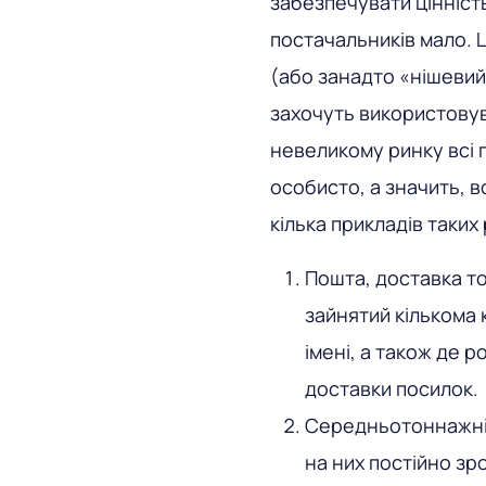
забезпечувати цінність
постачальників мало. 
(або занадто «нішевий
захочуть використовув
невеликому ринку всі 
особисто, а значить, 
кілька прикладів таких 
Пошта, доставка то
зайнятий кількома 
імені, а також де 
доставки посилок.
Середньотоннажні 
на них постійно зр