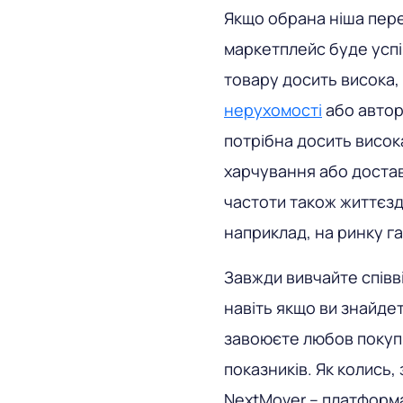
Якщо обрана ніша пере
маркетплейс буде успі
товару досить висока,
нерухомості
або автор
потрібна досить висока
харчування або достав
частоти також життєзд
наприклад, на ринку г
Завжди вивчайте співв
навіть якщо ви знайдет
завоюєте любов покупц
показників. Як колись,
NextMover – платформа