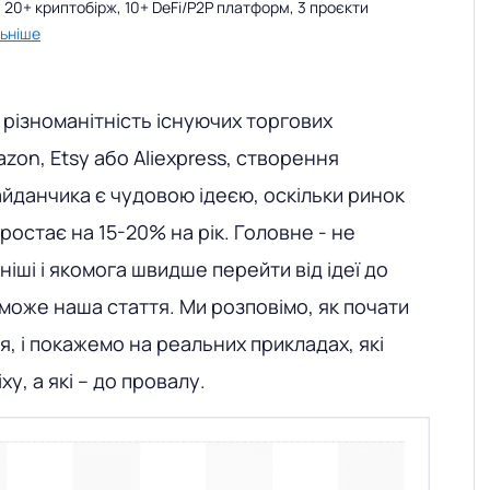
 20+ криптобірж, 10+ DeFi/P2P платформ, 3 проєкти
ьніше
різноманітність існуючих торгових
zon, Etsy або Aliexpress, створення
йданчика є чудовою ідеєю, оскільки ринок
ростає на 15-20% на рік. Головне - не
іші і якомога швидше перейти від ідеї до
може наша стаття. Ми розповімо, як почати
я, і покажемо на реальних прикладах, які
у, а які – до провалу.