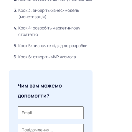
Крок 3: виберіть бізнес-модель
(монетизація)
Крок 4: розробіть маркетингову
стратегію
Крок 5: визначте підхід до розробки
Крок 6: створіть MVP якомога
швидше
Крок 7: масштабуйте свій проект
Чим вам можемо
Ціна розробки
допомогти?
Наш випадок