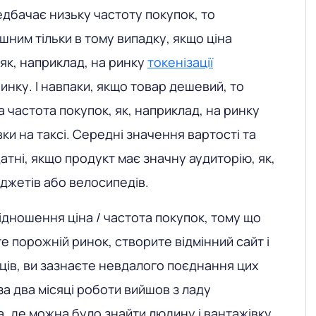
дбачає низьку частоту покупок, то
шним тільки в тому випадку, якщо ціна
 як, наприклад, на ринку
токенізації
инку. І навпаки, якщо товар дешевий, то
 частота покупок, як, наприклад, на ринку
ки на таксі. Середні значення вартості та
атні, якщо продукт має значну аудиторію, як,
аджетів або велосипедів.
ідношення ціна / частота покупок, тому що
е порожній ринок, створите відмінний сайт і
ів, ви зазнаєте невдалого поєднання цих
 за два місяці роботи вийшов з ладу
, де можна було знайти людину і вантажівку,