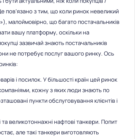
 і бути актуальними, ніж коли покупців /
Це пов’язано з тим, що коли ринок невеликий
»), малоймовірно, що багато постачальників
ати вашу платформу, оскільки на
покупці зазвичай знають постачальників
вони не потребує послуг вашого ринку. Ось
ринків:
варів і посилок. У більшості країн цей ринок
компаніями, кожну з яких люди знають по
розташовані пункти обслуговування клієнтів і
та великотоннажні нафтові танкери. Попит
остає, але такі танкери виготовляють