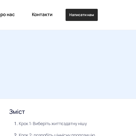
ро нас
Контакти
Написати нам
Зміст
Крок 1: Виберіть життєздатну нішу
Крок 2: розробіть ціннісну пропозицію