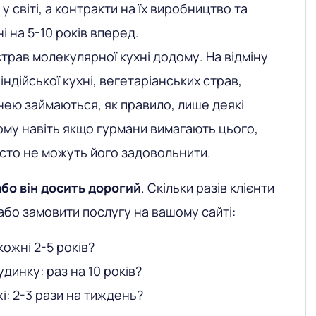
у світі, а контракти на їх виробництво та
 на 5-10 років вперед.
рав молекулярної кухні додому. На відміну
 індійської кухні, вегетаріанських страв,
ею займаються, як правило, лише деякі
ому навіть якщо гурмани вимагають цього,
сто не можуть його задовольнити.
або він досить дорогий
. Скільки разів клієнти
або замовити послугу на вашому сайті:
кожні 2-5 років?
динку: раз на 10 років?
жі: 2-3 рази на тиждень?