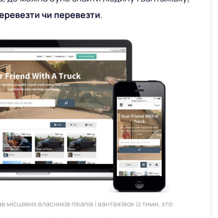
еревезти чи перевезти
.
в місцевих власників пікапів і вантажівок із тими, хто