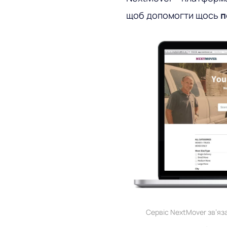
щоб допомогти щось
п
Сервіс NextMover зв’яза