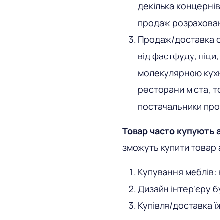
декілька концернів 
продаж розраховані
Продаж/доставка ст
від фастфуду, піци,
молекулярною кухн
ресторани міста, т
постачальники про
Товар часто купують 
зможуть купити товар 
Купування меблів: 
Дизайн інтер'єру бу
Купівля/доставка ї