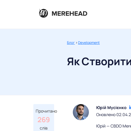
Блог
>
Development
Як Створит
Юрій Мусієнко
Прочитано
Оновлено 02.04.
269
Юрій — CBDO Mereh
слів