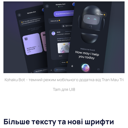
Kohaku Bot - темний режим мобільного додатка від Tran Mau Tri
Tam для UI8
Більше тексту та нові шрифти