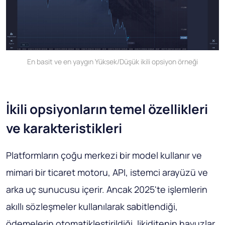
En basit ve en yaygın Yüksek/Düşük ikili opsiyon örneği
İkili opsiyonların temel özellikleri
ve karakteristikleri
Platformların çoğu merkezi bir model kullanır ve
mimari bir ticaret motoru, API, istemci arayüzü ve
arka uç sunucusu içerir. Ancak 2025'te işlemlerin
akıllı sözleşmeler kullanılarak sabitlendiği,
ödemelerin otomatikleştirildiği, likiditenin havuzlar