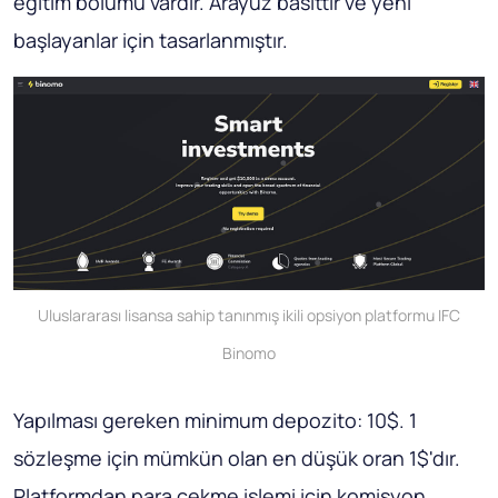
eğitim bölümü vardır. Arayüz basittir ve yeni
başlayanlar için tasarlanmıştır.
Uluslararası lisansa sahip tanınmış ikili opsiyon platformu IFC
Binomo
Yapılması gereken minimum depozito: 10$. 1
sözleşme için mümkün olan en düşük oran 1$'dır.
Platformdan para çekme işlemi için komisyon