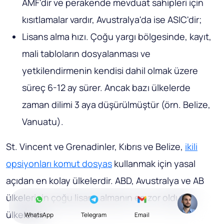
AMF'dir ve perakende mevduat sahipleri için
kısıtlamalar vardır, Avustralya'da ise ASIC'dir;
Lisans alma hızı. Çoğu yargı bölgesinde, kayıt,
mali tabloların dosyalanması ve
yetkilendirmenin kendisi dahil olmak üzere
süreç 6-12 ay sürer. Ancak bazı ülkelerde
zaman dilimi 3 aya düşürülmüştür (örn. Belize,
Vanuatu).
St. Vincent ve Grenadinler, Kıbrıs ve Belize,
ikili
opsiyonları komut dosyas
kullanmak için yasal
açıdan en kolay ülkelerdir. ABD, Avustralya ve AB
ülkelerinin çoğu lisans almanın en zor olduğu
ülkelerdir.
WhatsApp
Telegram
Email