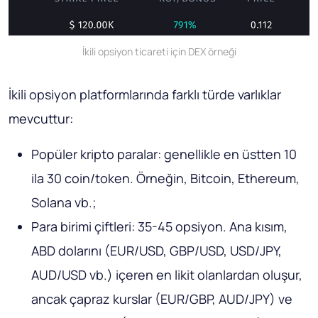
İkili opsiyon ticareti için DEX örneği
İkili opsiyon platformlarında farklı türde varlıklar
mevcuttur:
Popüler kripto paralar: genellikle en üstten 10
ila 30 coin/token. Örneğin, Bitcoin, Ethereum,
Solana vb.;
Para birimi çiftleri: 35-45 opsiyon. Ana kısım,
ABD dolarını (EUR/USD, GBP/USD, USD/JPY,
AUD/USD vb.) içeren en likit olanlardan oluşur,
ancak çapraz kurslar (EUR/GBP, AUD/JPY) ve