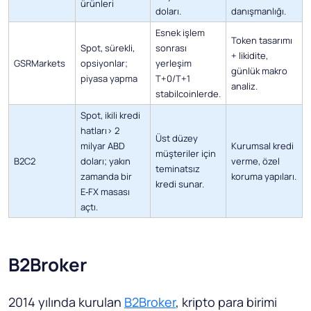
ürünleri
doları.
danışmanlığı.
Esnek işlem
Token tasarımı
Spot, sürekli,
sonrası
+ likidite,
GSRMarkets
opsiyonlar;
yerleşim
günlük makro
piyasa yapma
T+0/T+1
analiz.
stabilcoinlerde.
Spot, ikili kredi
hatları> 2
Üst düzey
milyar ABD
Kurumsal kredi
müşteriler için
B2C2
doları; yakın
verme, özel
teminatsız
zamanda bir
koruma yapıları.
kredi sunar.
E‑FX masası
açtı.
B2Broker
2014 yılında kurulan
B2Broker
, kripto para birimi