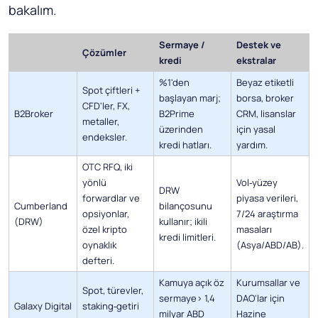
bakalım.
Sermaye /
Destek ve
Çözümler
kredi
ekstralar
%1'den
Beyaz etiketli
Spot çiftleri +
başlayan marj;
borsa, broker
CFD'ler, FX,
B2Broker
B2Prime
CRM, lisanslar
metaller,
üzerinden
için yasal
endeksler.
kredi hatları.
yardım.
OTC RFQ, iki
yönlü
Vol‑yüzey
DRW
forwardlar ve
piyasa verileri,
Cumberland
bilançosunu
opsiyonlar,
7/24 araştırma
(DRW)
kullanır; ikili
özel kripto
masaları
kredi limitleri.
oynaklık
(Asya/ABD/AB).
defteri.
Kamuya açık öz
Kurumsallar ve
Spot, türevler,
sermaye> 1,4
DAO'lar için
Galaxy Digital
staking‑getiri
milyar ABD
Hazine