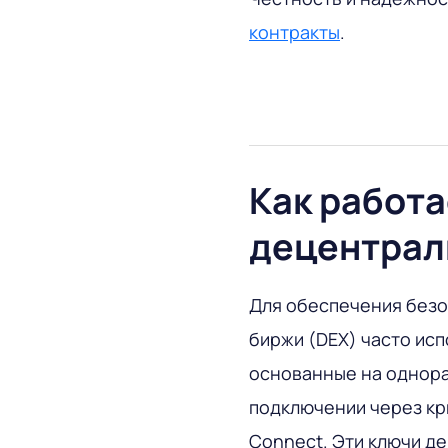
контракты
.
Как работа
децентрал
Для обеспечения без
биржи (DEX) часто ис
основанные на однора
подключении через кри
Connect. Эти ключи д