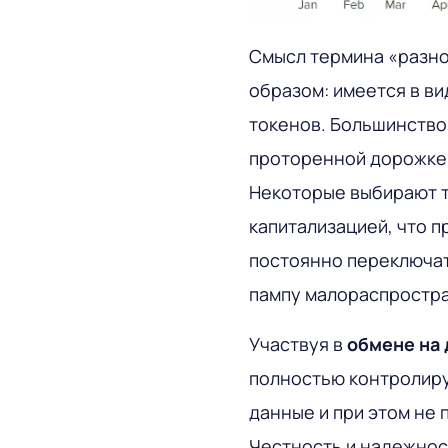
Смысл термина «разн
образом: имеется в в
токенов. Большинство
проторенной дорожке, 
Некоторые выбирают 
капитализацией, что 
постоянно переключат
пампу малораспростра
Участвуя в
обмене на
полностью контролиру
данные и при этом не 
Честность и надежнос