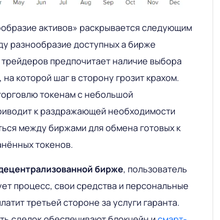
ообразие активов» раскрывается следующим
иду разнообразие доступных а бирже
 трейдеров предпочитает наличие выбора
на которой шаг в сторону грозит крахом.
торговлю токенам с небольшой
приводит к раздражающей необходимости
ься между биржами для обмена готовых к
нённых токенов.
 децентрализованной бирже
, пользователь
ет процесс, свои средства и персональные
платит третьей стороне за услуги гаранта.
ть сделок обеспечивают блокчейн и
смарт-