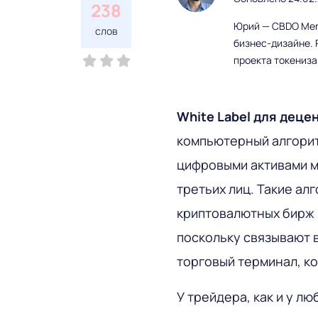
238
Юрий — CBDO Mere
слов
бизнес-дизайне. 
проекта токениз
White Label для дец
компьютерный алгори
цифровыми активами м
третьих лиц. Такие а
криптовалютных бирж 
поскольку связывают в
торговый терминал, ко
У трейдера, как и у л