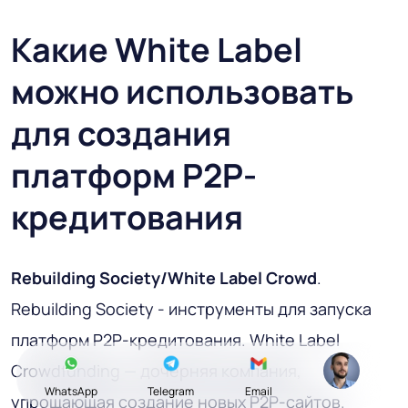
Какие White Label
можно использовать
для создания
платформ P2P-
кредитования
Rebuilding Society/White Label Crowd
.
Rebuilding Society - инструменты для запуска
платформ P2P-кредитования. White Label
Crowdfunding — дочерняя компания,
WhatsApp
Telegram
Email
упрощающая создание новых P2P-сайтов.