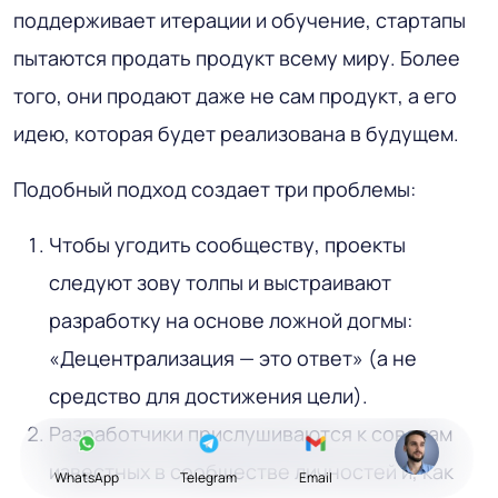
поддерживает итерации и обучение, стартапы
пытаются продать продукт всему миру. Более
того, они продают даже не сам продукт, а его
идею, которая будет реализована в будущем.
Подобный подход создает три проблемы:
Чтобы угодить сообществу, проекты
следуют зову толпы и выстраивают
разработку на основе ложной догмы:
«Децентрализация — это ответ» (а не
средство для достижения цели).
Разработчики прислушиваются к советам
известных в сообществе личностей и, как
WhatsApp
Telegram
Email