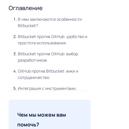
Оглавление
В чем заключаются особенности
Bitbucket?
Bitbucket против GitHub: удобство и
простота использования
Bitbucket против GitHub: выбор
разработчиков
GitHub против Bitbucket: вики и
сотрудничество
Интеграция с инструментами,
обычно используемыми
разработчиками
Кастомная разработка приложения:
Чем мы можем вам
преимущества
помочь?