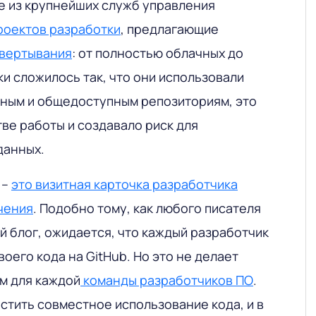
две из крупнейших служб управления
роектов разработки
, предлагающие
звертывания
: от полностью облачных до
и сложилось так, что они использовали
тным и общедоступным репозиториям, это
ве работы и создавало риск для
данных.
 –
это визитная карточка разработчика
чения
. Подобно тому, как любого писателя
й блог, ожидается, что каждый разработчик
оего кода на GitHub. Но это не делает
м для каждой
команды разработчиков ПО
.
стить совместное использование кода, и в