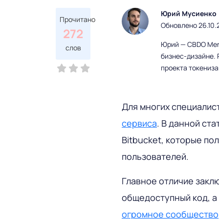
Юрий Мусиенко
Прочитано
Обновлено 26.10.
272
Юрий — CBDO Mere
слов
бизнес-дизайне. 
проекта токениз
Для многих специалис
сервиса
. В данной ст
Bitbucket, которые п
пользователей.
Главное отличие заклю
общедоступный код, а 
огромное сообщество