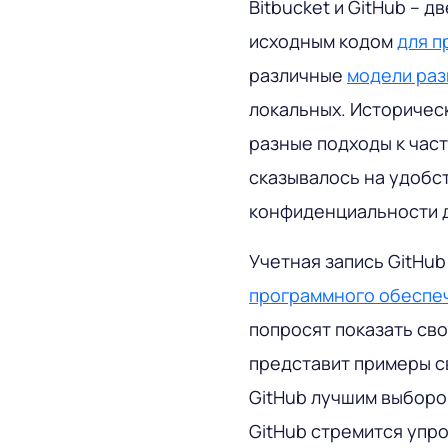
Bitbucket и GitHub – 
исходным кодом
для п
различные
модели ра
локальных. Историческ
разные подходы к час
сказывалось на удобст
конфиденциальности 
Учетная запись GitHub
программного обеспе
попросят показать сво
представит примеры св
GitHub лучшим выборо
GitHub стремится упро