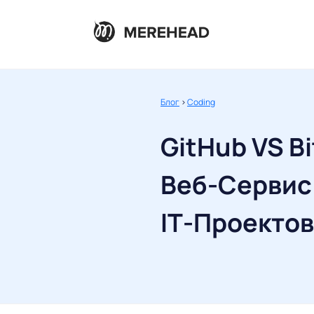
Блог
>
Coding
GitHub VS B
Веб-Сервис
IТ-Проекто