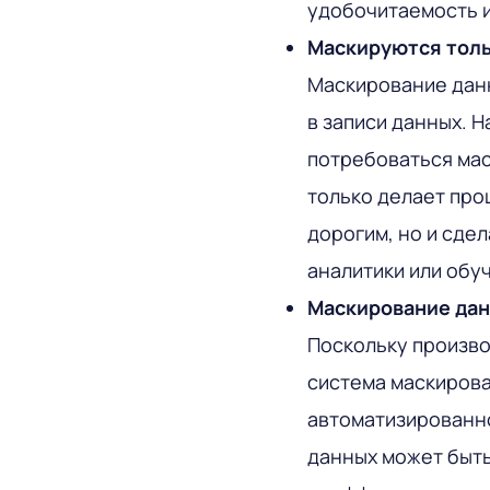
удобочитаемость 
Маскируются тол
Маскирование данн
в записи данных. Н
потребоваться мас
только делает про
дорогим, но и сде
аналитики или обу
Маскирование дан
Поскольку произв
система маскиров
автоматизированно
данных может быть