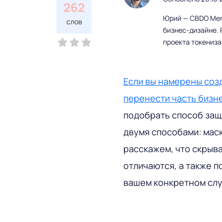
262
Юрий — CBDO Mere
слов
бизнес-дизайне. 
проекта токениз
Если вы намерены соз
перенести часть бизн
подобрать способ защ
двумя способами: мас
расскажем, что скрыва
отличаются, а также п
вашем конкретном слу