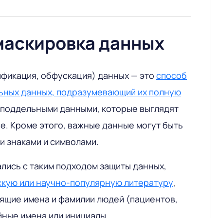
маскировка данных
фикация, обфускация) данных — это
способ
ьных данных, подразумевающий их полную
 поддельными данными, которые выглядят
е. Кроме этого, важные данные могут быть
 знаками и символами.
ались с таким подходом защиты данных,
кую или научно-популярную литературу
,
оящие имена и фамилии людей (пациентов,
йные имена или инициалы.