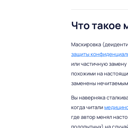
Что такое 
Маскировка (деиденти
защиты конфиденциал
или частичную замену
похожими на настоящи
заменены нечитаемыми
Вы наверняка сталкив
когда читали
медицинс
где автор менял наст
подопытных) на случа