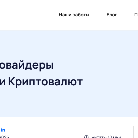
Наши работы
Блог
П
овайдеры
и Криптовалют
2025
Читать: 10 мин