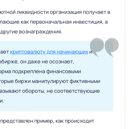
лютной ликвидности организация получает в
упающие как первоначальная инвестиция, а
другие вознаграждения.
чает
криптовалюту для начинающих
и
обирже, он даже не осознает,
орма подкреплена финансовыми
торые биржи манипулируют фиктивными
казывают обороты, не соответствующие
и.
 представлен пример, как происходит