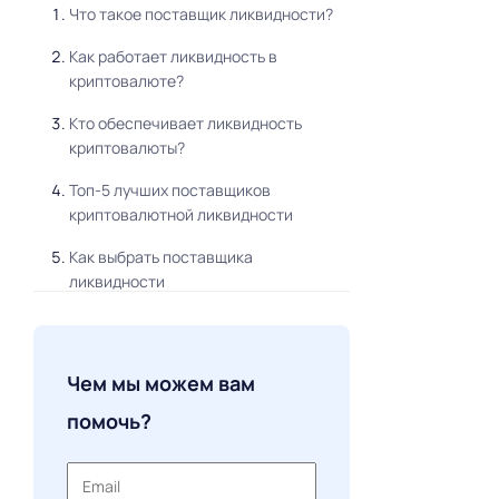
Что такое поставщик ликвидности?
Как работает ликвидность в
криптовалюте?
Кто обеспечивает ликвидность
криптовалюты?
Топ-5 лучших поставщиков
криптовалютной ликвидности
Как выбрать поставщика
ликвидности
Будущие тенденции в
предоставлении криптовалютной
ликвидности
Чем мы можем вам
Часто задаваемые вопросы
помочь?