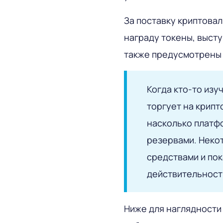
За поставку криптова
награду токены, выст
также предусмотрены 
Когда кто-то изу
торгует на крипт
насколько платф
резервами. Неко
средствами и по
действительност
Ниже для наглядности