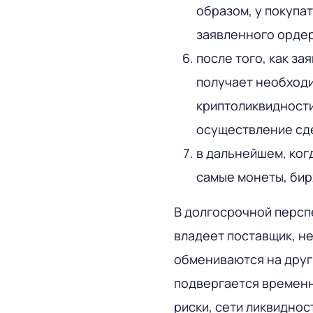
образом, у покупа
заявленного орде
после того, как з
получает необход
криптоликвидности
осуществление сд
в дальнейшем, ког
самые монеты, бир
В долгосрочной персп
владеет поставщик, н
обмениваются на друг
подвергается времен
риски, сети ликвидно