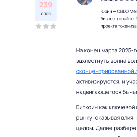
239
Юрий — CBDO Mere
слов
бизнес-дизайне. 
проекта токениз
На конец марта 2025-г
захлестнуть волна во
сконцентрированной 
активизируются, и уча
надвигающегося бычье
Биткоин как ключевой
рынку, оказывая влиян
целом. Далее разбере