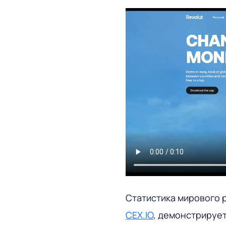
Статистика мирового р
CEX.IO
, демонстрируе