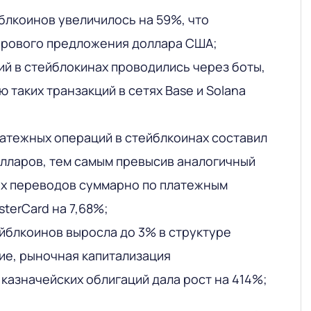
лкоинов увеличилось на 59%, что
ирового предложения доллара США;
ий в стейблокинах проводились через боты,
ю таких транзакций в сетях Base и Solana
атежных операций в стейблкоинах составил
олларов, тем самым превысив аналогичный
ых переводов суммарно по платежным
sterCard на 7,68%;
йблкоинов выросла до 3% в структуре
вие, рыночная капитализация
казначейских облигаций дала рост на 414%;