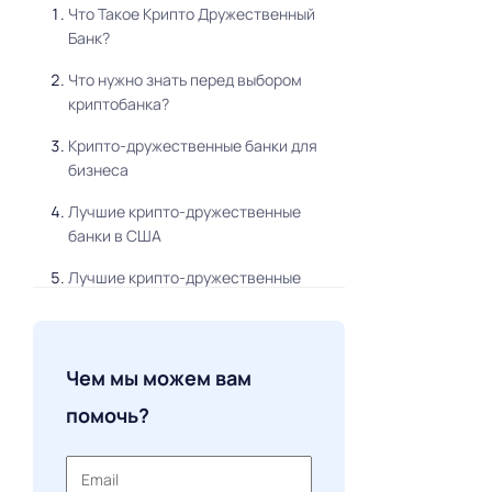
Что Такое Крипто Дружественный
Банк?
Что нужно знать перед выбором
криптобанка?
Крипто-дружественные банки для
бизнеса
Лучшие крипто-дружественные
банки в США
Лучшие крипто-дружественные
банки в Великобритании
Лучший крипто-дружественные
банки в Австралии
Чем мы можем вам
Лучшие крипто-дружественные
помочь?
банки в Канаде
Лучшие крипто-дружественные