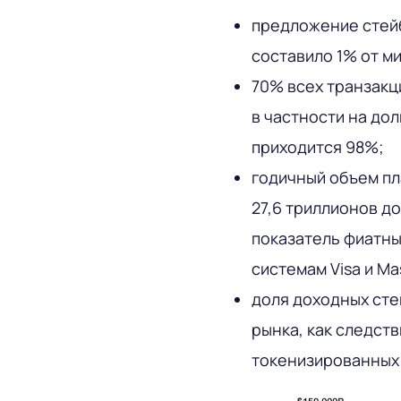
предложение стейб
составило 1% от м
70% всех транзакц
в частности на дол
приходится 98%;
годичный объем пл
27,6 триллионов д
показатель фиатн
системам Visa и Ma
доля доходных сте
рынка, как следст
токенизированных 