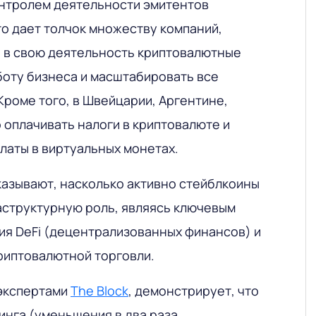
нтролем деятельности эмитентов
то дает толчок множеству компаний,
 в свою деятельность криптовалютные
боту бизнеса и масштабировать все
Кроме того, в Швейцарии, Аргентине,
 оплачивать налоги в криптовалюте и
латы в виртуальных монетах.
казывают, насколько активно стейблкоины
структурную роль, являясь ключевым
тия DeFi (децентрализованных финансов) и
риптовалютной торговли.
 экспертами
The Block
, демонстрирует, что
инга (уменьшения в два раза