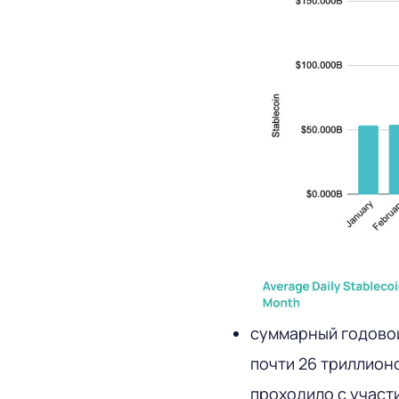
суммарный годовой
почти 26 триллионо
проходило с участ