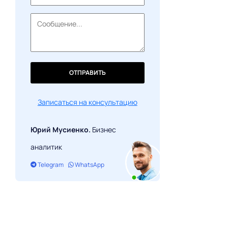
банки в ОАЭ
Лучшие крипто-дружественные
банки Европы
Каковы плюсы и минусы
криптовалютных банков?
ОТПРАВИТЬ
Записаться на консультацию
Юрий Мусиенко.
Бизнес
аналитик
Telegram
WhatsApp