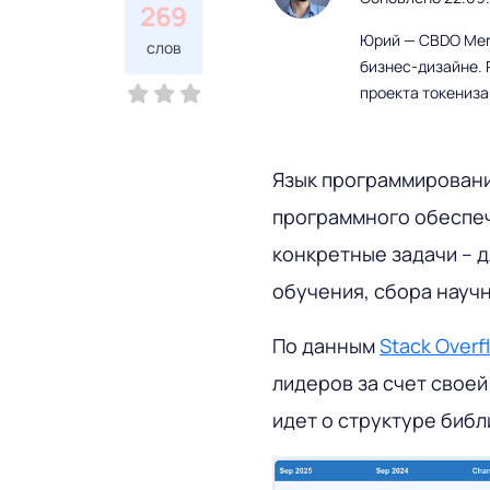
269
Юрий — CBDO Mere
слов
бизнес-дизайне. 
проекта токениз
Язык программировани
программного обеспеч
конкретные задачи – 
обучения, сбора науч
По данным
Stack Overf
лидеров за счет своей 
идет о структуре библ