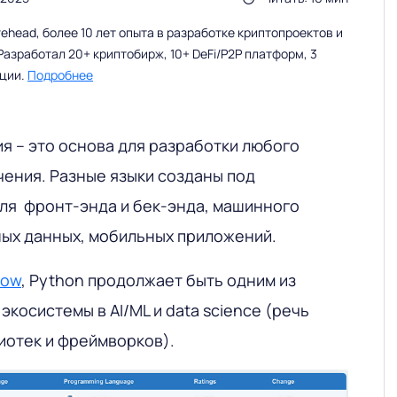
head, более 10 лет опыта в разработке криптопроектов и
Разработал 20+ криптобирж, 10+ DeFi/P2P платформ, 3
ации.
Подробнее
я – это основа для разработки любого
ения. Разные языки созданы под
для фронт-энда и бек-энда, машинного
ных данных, мобильных приложений.
low
, Python продолжает быть одним из
экосистемы в AI/ML и data science (речь
иотек и фреймворков).