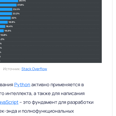
Источник:
Stack Overflow
ования
Python
активно применяется в
о интеллекта, а также для написания
avaScript
– это фундамент для разработки
бек-энда и полнофункциональных