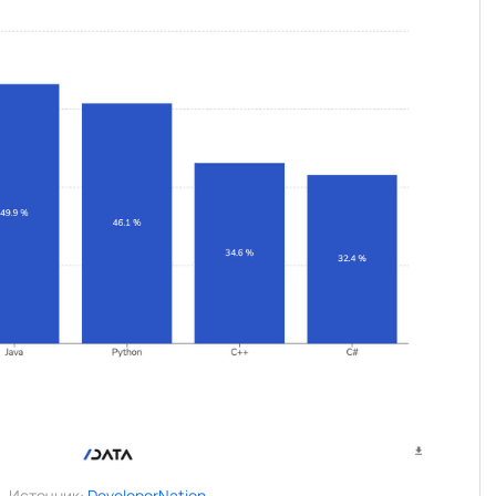
Источник:
DeveloperNation