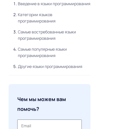
Введение в языки программирования
Категории языков
программирования
Самые востребованные языки
программирования
Самые популярные языки
программирования
Другие языки программирования
Операционные системы и языки
программирования
Разработка программного
Чем мы можем вам
обеспечения
помочь?
Лучший язык программирования
Разработчики Python