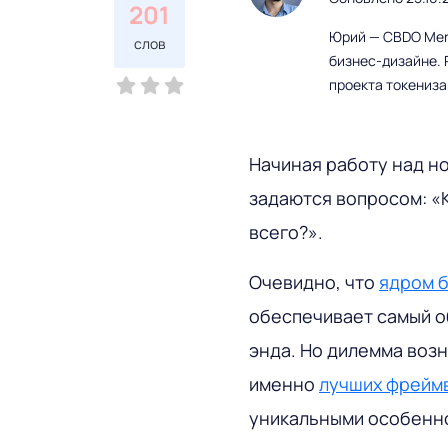
201
Юрий — CBDO Mere
слов
бизнес-дизайне. 
проекта токениз
Начиная работу над н
задаются вопросом: «
всего?».
Очевидно, что
ядром б
обеспечивает самый о
энда. Но дилемма возн
именно
лучших фреймв
уникальными особенн