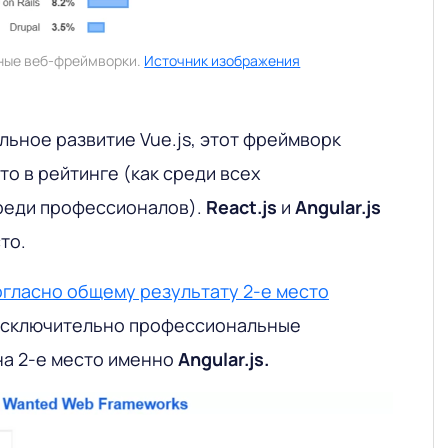
ные веб-фреймворки.
Источник изображения
ьное развитие Vue.js, этот фреймворк
то в рейтинге (как среди всех
среди профессионалов).
React.js
и
Angular.js
то.
огласно общему результату 2-е место
 исключительно профессиональные
на 2-е место именно
Angular.js.