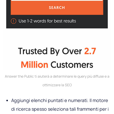
Answer the Public ti aiuterà a determinare le query più diffuse e a
ottimizzare la SEO
Aggiungi elenchi puntati e numerati. Il motore
di ricerca spesso seleziona tali frammenti per i