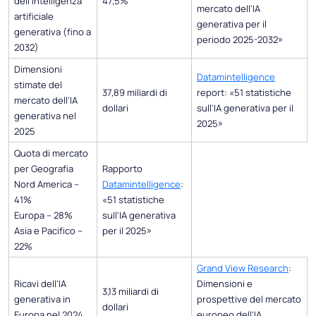
dell'intelligenza
47,5%
mercato dell'IA
artificiale
generativa per il
generativa (fino a
periodo 2025-2032»
2032)
Dimensioni
Datamintelligence
stimate del
37,89 miliardi di
report: «51 statistiche
mercato dell'IA
dollari
sull'IA generativa per il
generativa nel
2025»
2025
Quota di mercato
per Geografia
Rapporto
Nord America –
Datamintelligence
:
41%
«51 statistiche
Europa – 28%
sull'IA generativa
Asia e Pacifico –
per il 2025»
22%
Grand View Research
:
Ricavi dell'IA
Dimensioni e
3,13 miliardi di
generativa in
prospettive del mercato
dollari
Europa nel 2024
europeo dell'IA