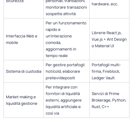
sicurezza
personali, transazioni,
hardware, ecc.
monitorare transazioni
sospette attività
Per un funzionamento
rapido e
Librerie React.js,
Interfaccia Web e
un'interazione
Vue.js + Ant Design
mobile
comoda,
o Material UI
aggiornamenti in
tempo reale
Per gestire portafogli
Portafogli multi-
Sistema di custodia
hot/cold, elaborare
firma, Fireblock,
prelievi/depositi
Ledger Vault
Per integrare con
fornitori di liquidità
Servizi di Prime
Market-making e
esterni, aggiungere
Brokerage, Python,
liquidità gestione
liquidità artificiale e
Rust, C++
così via