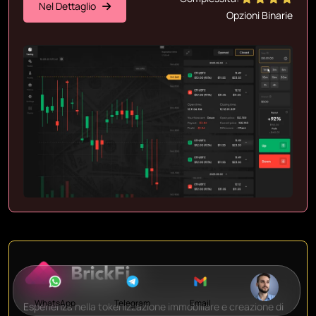
Nel Dettaglio
Opzioni Binarie
WhatsApp
Telegram
Email
Esperienza nella tokenizzazione immobiliare e creazione di