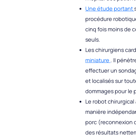
Une étude portant
procédure robotiqu
cinq fois moins de c
seuls.
Les chirurgiens car
miniature
. Il pénèt
effectuer un sondag
et localisés sur tout
dommages pour le pa
Le robot chirurgica
manière indépendant
porc (reconnexion d
des résultats nette