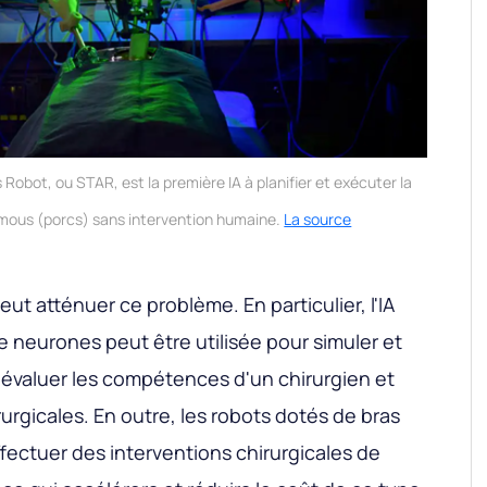
obot, ou STAR, est la première IA à planifier et exécuter la
s mous (porcs) sans intervention humaine.
La source
eut atténuer ce problème. En particulier, l'IA
e neurones peut être utilisée pour simuler et
, évaluer les compétences d'un chirurgien et
irurgicales. En outre, les robots dotés de bras
ectuer des interventions chirurgicales de