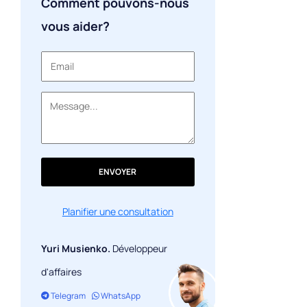
Comment pouvons-nous
Lutte contre la fraude
vous aider?
Modification du comportement
Collecte et analyse des données
ENVOYER
Planifier une consultation
Yuri Musienko.
Développeur
d'affaires
Telegram
WhatsApp