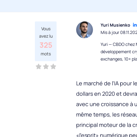
Yuri Musienko
Vous
Mis à jour 08.11.20
avez lu
325
Yuri — CBDO chez M
développement cryp
mots
exchanges, 10+ pla
Le marché de l'IA pour le
dollars en 2020 et devrai
avec une croissance à u
même temps, les réseaux
principal moteur de la 
«l'esprit» numérique pe