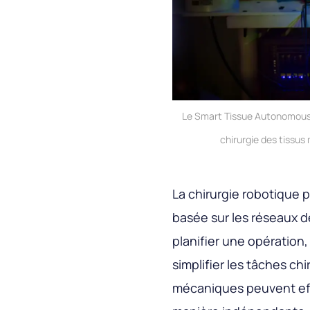
Le Smart Tissue Autonomous R
chirurgie des tissu
La chirurgie robotique p
basée sur les réseaux d
planifier une opération
simplifier les tâches ch
mécaniques peuvent eff