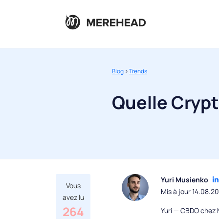
Blog
>
Trends
Quelle Cryp
Yuri Musienko
Vous
Mis à jour 14.08.2
avez lu
264
Yuri — CBDO chez M