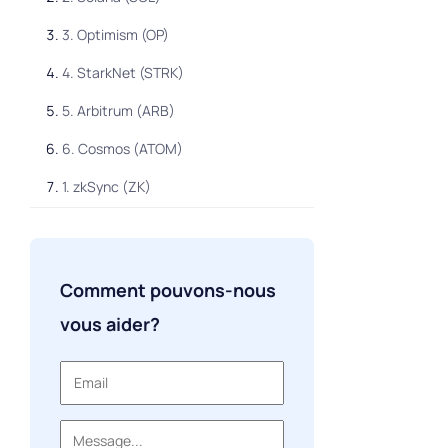
3. Optimism (OP)
4. StarkNet (STRK)
5. Arbitrum (ARB)
6. Cosmos (ATOM)
1. zkSync (ZK)
2. Sei Network (Sei)
3. Jupiter (JUP)
Comment pouvons-nous
4. Helium (HNT)
vous aider?